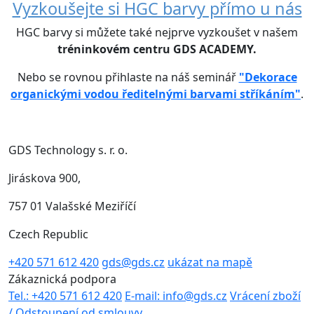
Vyzkoušejte si HGC barvy přímo u nás
HGC barvy si můžete také nejprve vyzkoušet v našem
tréninkovém centru GDS ACADEMY.
Nebo se rovnou přihlaste na náš seminář
"Dekorace
organickými vodou ředitelnými barvami stříkáním"
.
GDS Technology s. r. o.
Jiráskova 900,
757 01 Valašské Meziříčí
Czech Republic
+420 571 612 420
gds@gds.cz
ukázat na mapě
Zákaznická podpora
Tel.: +420 571 612 420
E-mail: info@gds.cz
Vrácení zboží
/ Odstoupení od smlouvy