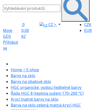
0
CZ
>
CZK
Moje
0,00
EUR
GDS
Kč
Přihlásit
se
Home | E-shop
Barvy na sklo
Barvy na obalové sklo
HGC organické, vodou ředitelné barvy
Řada HGC 8 (teplota sušení 170–200 °C)
Krycí matné barvy na sklo
Barva na sklo zelená matná krycí HGC