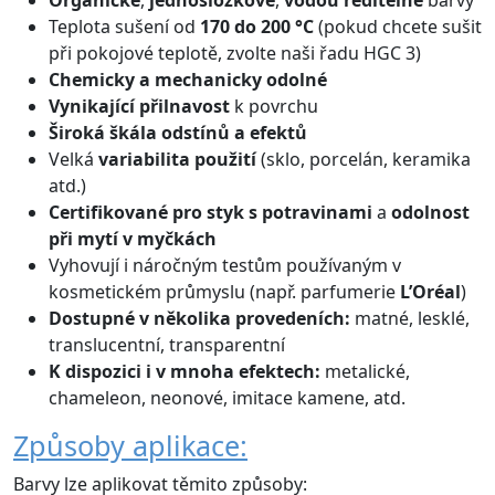
Teplota sušení od
170 do 200 °C
(pokud chcete sušit
při pokojové teplotě, zvolte naši řadu HGC 3)
Chemicky a mechanicky odolné
Vynikající přilnavost
k povrchu
Široká škála odstínů
a efektů
Velká
variabilita použití
(sklo, porcelán, keramika
atd.)
Certifikované
pro styk s potravinami
a
odolnost
při mytí v myčkách
Vyhovují i náročným testům používaným v
kosmetickém průmyslu (např. parfumerie
L’Oréal
)
Dostupné v několika provedeních:
matné, lesklé,
translucentní, transparentní
K dispozici i v mnoha efektech:
metalické,
chameleon, neonové, imitace kamene, atd.
Způsoby aplikace:
Barvy lze aplikovat těmito způsoby: