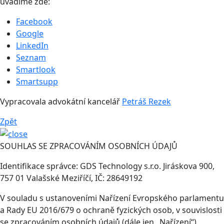
uvádíme zde:
Facebook
Google
LinkedIn
Seznam
Smartlook
Smartsupp
Vypracovala advokátní kancelář
Petráš Rezek
Zpět
SOUHLAS SE ZPRACOVÁNÍM OSOBNÍCH ÚDAJŮ
Identifikace správce: GDS Technology s.r.o. Jiráskova 900,
757 01 Valašské Meziříčí, IČ: 28649192
V souladu s ustanoveními Nařízení Evropského parlamentu
a Rady EU 2016/679 o ochraně fyzických osob, v souvislosti
se zpracováním osobních údajů (dále jen „Nařízení“)