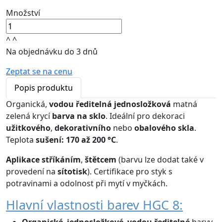
Množství
^
^
Na objednávku do 3 dnů
Zeptat se na cenu
Popis produktu
Organická,
vodou ředitelná
jednosložková
matná
zelená krycí
barva na sklo
. Ideální pro dekoraci
užitkového
,
dekorativního
nebo
obalového skla
.
Teplota
sušení: 170 až 200 °C
.
Aplikace
stříkáním
,
štětcem
(barvu lze dodat také v
provedení na
sítotisk
). Certifikace pro styk s
potravinami a odolnost při mytí v myčkách.
Hlavní vlastnosti barev HGC 8:
Organické
,
jednosložkové
,
vodou ředitelné
barvy