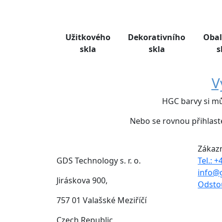
Užitkového
Dekorativního
Oba
skla
skla
s
V
HGC barvy si m
Nebo se rovnou přihlast
Zákaz
GDS Technology s. r. o.
Tel.: 
info@
Jiráskova 900,
Odsto
757 01 Valašské Meziříčí
Czech Republic