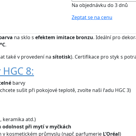
Na objednávku do 3 dnů
Zeptat se na cenu
barva
na sklo s
efektem
imitace bronzu
. Ideální pro deko
 °C
.
at také v provedení na
sítotisk
). Certifikace pro styk s pot
v HGC 8:
telné
barvy
chcete sušit při pokojové teplotě, zvolte naši řadu HGC 3)
, keramika atd.)
a
odolnost při mytí v myčkách
m v kosmetickém průmyslu (např. parfumerie
L’Oréal
)