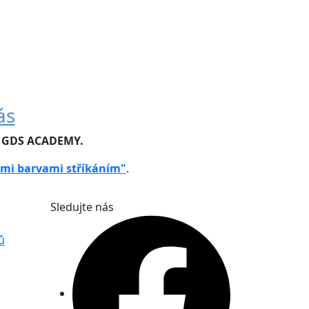
ás
u GDS ACADEMY.
ými barvami stříkáním"
.
Sledujte nás
ů