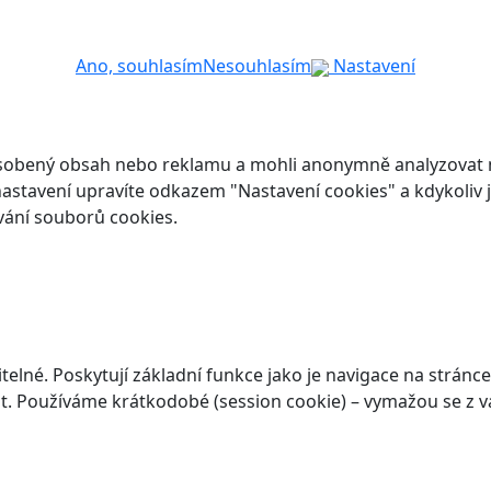
Ano, souhlasím
Nesouhlasím
Nastavení
ůsobený obsah nebo reklamu a mohli anonymně analyzovat n
ch nastavení upravíte odkazem "Nastavení cookies" a kdykoli
vání souborů cookies.
elné. Poskytují základní funkce jako je navigace na stránce
. Používáme krátkodobé (session cookie) – vymažou se z va