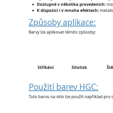
Dostupné v několika provedeních:
mat
K dispozici i v mnoha efektech:
metali
Způsoby aplikace:
Barvy lze aplikovat těmito způsoby:
Stříkání
Sítotisk
Ště
Použití barev HGC:
Tuto barvu na sklo lze použít například pro 