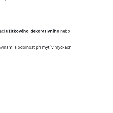
raci
užitkového
,
dekorativního
nebo
ravinami a odolnost při mytí v myčkách.