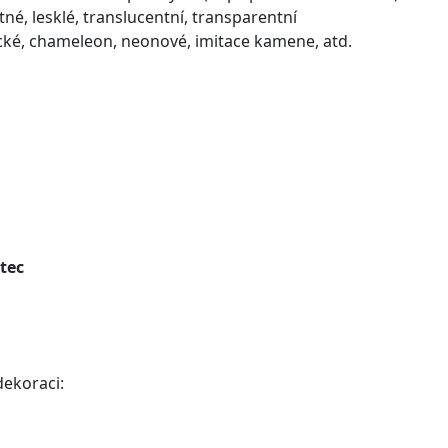
né, lesklé, translucentní, transparentní
cké, chameleon, neonové, imitace kamene, atd.
tec
dekoraci: