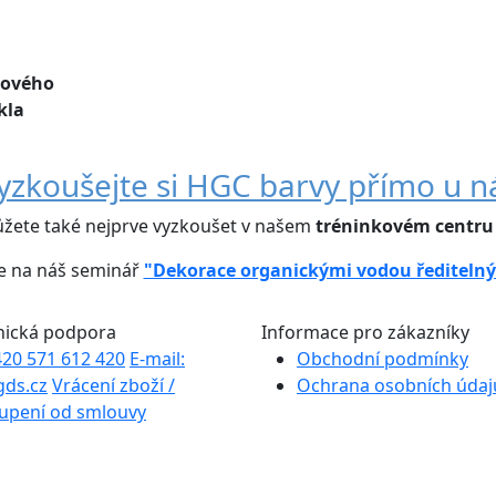
lového
kla
yzkoušejte si HGC barvy přímo u n
ůžete také nejprve vyzkoušet v našem
tréninkovém centr
e na náš seminář
"Dekorace organickými vodou řediteln
nická podpora
Informace pro zákazníky
+420 571 612 420
E-mail:
Obchodní podmínky
gds.cz
Vrácení zboží /
Ochrana osobních údaj
upení od smlouvy