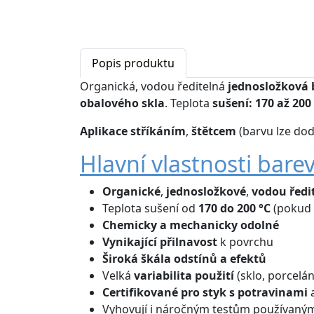
Popis produktu
Organická, vodou ředitelná
jednosložková 
obalového skla
. Teplota
sušení: 170 až 200
Aplikace
stříkáním
,
štětcem
(barvu lze dod
Hlavní vlastnosti bare
Organické
,
jednosložkové
,
vodou ředi
Teplota sušení od
170 do 200 °C
(pokud 
Chemicky a mechanicky odolné
Vynikající přilnavost
k povrchu
Široká škála odstínů
a efektů
Velká
variabilita použití
(sklo, porcelán
Certifikované
pro styk s potravinami
Vyhovují i náročným testům používaný