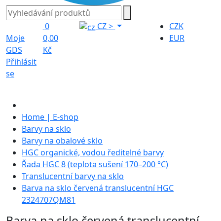
0
CZ
>
CZK
Moje
0,00
EUR
GDS
Kč
Přihlásit
se
Home | E-shop
Barvy na sklo
Barvy na obalové sklo
HGC organické, vodou ředitelné barvy
Řada HGC 8 (teplota sušení 170–200 °C)
Translucentní barvy na sklo
Barva na sklo červená translucentní HGC
2324707QM81
Barva na sklo červená translucentní