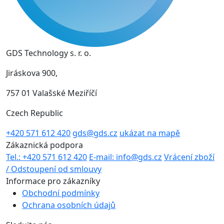
GDS Technology s. r. o.
Jiráskova 900,
757 01 Valašské Meziříčí
Czech Republic
+420 571 612 420
gds@gds.cz
ukázat na mapě
Zákaznická podpora
Tel.: +420 571 612 420
E-mail: info@gds.cz
Vrácení zboží
/ Odstoupení od smlouvy
Informace pro zákazníky
Obchodní podmínky
Ochrana osobních údajů