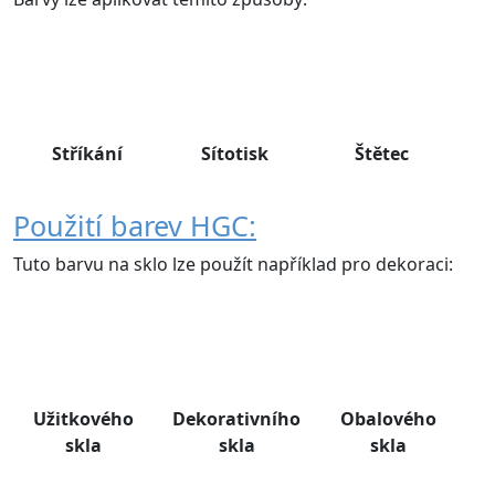
Stříkání
Sítotisk
Štětec
Použití barev HGC:
Tuto barvu na sklo lze použít například pro dekoraci:
Užitkového
Dekorativního
Obalového
skla
skla
skla