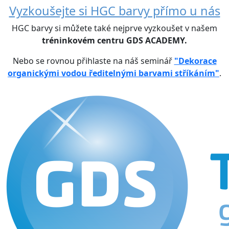
Vyzkoušejte si HGC barvy přímo u nás
HGC barvy si můžete také nejprve vyzkoušet v našem
tréninkovém centru GDS ACADEMY.
Nebo se rovnou přihlaste na náš seminář
"Dekorace
organickými vodou ředitelnými barvami stříkáním"
.