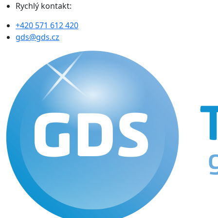
Rychlý kontakt:
+420 571 612 420
gds@gds.cz