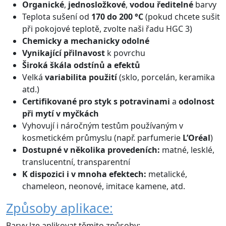
Organické
,
jednosložkové
,
vodou ředitelné
barvy
Teplota sušení od
170 do 200 °C
(pokud chcete sušit
při pokojové teplotě, zvolte naši řadu HGC 3)
Chemicky a mechanicky odolné
Vynikající přilnavost
k povrchu
Široká škála odstínů
a efektů
Velká
variabilita použití
(sklo, porcelán, keramika
atd.)
Certifikované
pro styk s potravinami
a
odolnost
při mytí v myčkách
Vyhovují i náročným testům používaným v
kosmetickém průmyslu (např. parfumerie
L’Oréal
)
Dostupné v několika provedeních:
matné, lesklé,
translucentní, transparentní
K dispozici i v mnoha efektech:
metalické,
chameleon, neonové, imitace kamene, atd.
Způsoby aplikace:
Barvy lze aplikovat těmito způsoby: