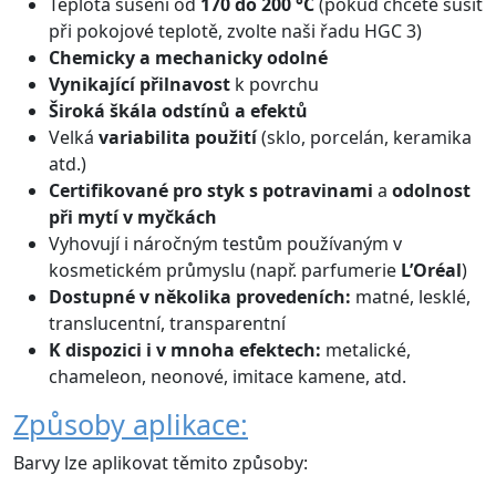
Teplota sušení od
170 do 200 °C
(pokud chcete sušit
při pokojové teplotě, zvolte naši řadu HGC 3)
Chemicky a mechanicky odolné
Vynikající přilnavost
k povrchu
Široká škála odstínů
a efektů
Velká
variabilita použití
(sklo, porcelán, keramika
atd.)
Certifikované
pro styk s potravinami
a
odolnost
při mytí v myčkách
Vyhovují i náročným testům používaným v
kosmetickém průmyslu (např. parfumerie
L’Oréal
)
Dostupné v několika provedeních:
matné, lesklé,
translucentní, transparentní
K dispozici i v mnoha efektech:
metalické,
chameleon, neonové, imitace kamene, atd.
Způsoby aplikace:
Barvy lze aplikovat těmito způsoby: