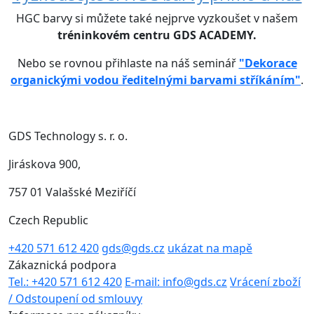
HGC barvy si můžete také nejprve vyzkoušet v našem
tréninkovém centru GDS ACADEMY.
Nebo se rovnou přihlaste na náš seminář
"Dekorace
organickými vodou ředitelnými barvami stříkáním"
.
GDS Technology s. r. o.
Jiráskova 900,
757 01 Valašské Meziříčí
Czech Republic
+420 571 612 420
gds@gds.cz
ukázat na mapě
Zákaznická podpora
Tel.: +420 571 612 420
E-mail: info@gds.cz
Vrácení zboží
/ Odstoupení od smlouvy