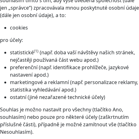
souhlasím tímto s tím, aby výše uvedená společnost (dále
jen „správce“) zpracovávala mnou poskytnuté osobní údaje
(dále jen osobní údaje), a to:
cookies
pro účely:
(1)
statistické
(např. doba vaší návštěvy našich stránek,
nejčastěji používaná část webu apod.)
preferenční (např. identifikace prohlížeče, jazykové
nastavení apod.)
marketingové a reklamní (např. personalizace reklamy,
statistika vyhledávání apod.)
ostatní (jiné nezařazené technické účely)
Souhlas je možno nastavit pro všechny (tlačítko Ano,
souhlasím) nebo pouze pro některé účely (zaškrtnutím
příslušné části), případně je možné zamítnout vše (tlačítko
Nesouhlasím).