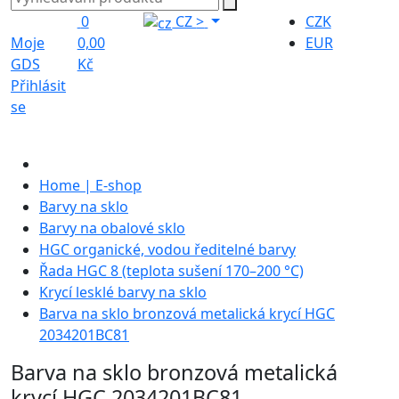
0
CZ
>
CZK
Moje
0,00
EUR
GDS
Kč
Přihlásit
se
Home | E-shop
Barvy na sklo
Barvy na obalové sklo
HGC organické, vodou ředitelné barvy
Řada HGC 8 (teplota sušení 170–200 °C)
Krycí lesklé barvy na sklo
Barva na sklo bronzová metalická krycí HGC
2034201BC81
Barva na sklo bronzová metalická
krycí HGC 2034201BC81