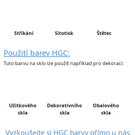
Stříkání
Sítotisk
Štětec
Použití barev HGC:
Tuto barvu na sklo lze použít například pro dekoraci:
Užitkového
Dekorativního
Obalového
skla
skla
skla
Vyzkoušejte si HGC barvy přímo u nás