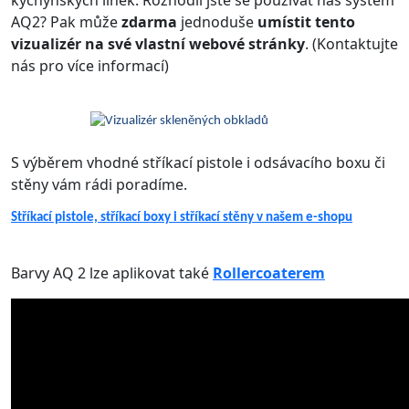
AQ2? Pak může
zdarma
jednoduše
umístit tento
vizualizér na své vlastní webové stránky
. (Kontaktujte
nás pro více informací)
S výběrem vhodné stříkací pistole i odsávacího boxu či
stěny vám rádi poradíme.
Stříkací pistole, stříkací boxy i stříkací stěny v našem e-shopu
Barvy AQ 2 lze aplikovat také
Rollercoaterem