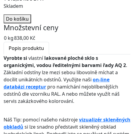
Skladem
Do košíku
Množstevní ceny
0 kg
838,00 Kč
Popis produktu
Vyrobte si
vlastní
lakované ploché sklo s
organickými, vodou ředitelnými barvami řady AQ 2
.
Základní odstíny lze mezi sebou libovolně míchat a
docílit unikátních odstínů. Využijte naši
on-line
databázi receptur
pro namíchání nejoblíbenějších
odstínů dle vzorníku RAL. A nebo můžete využít náš
servis zakázkového kolorování.
Náš Tip: pomocí našeho nástroje
vizualizér skleněných
obkladů
si lze snadno představit skleněný obklad
kychyńských linek. Rozhodli jste se používat náš systém