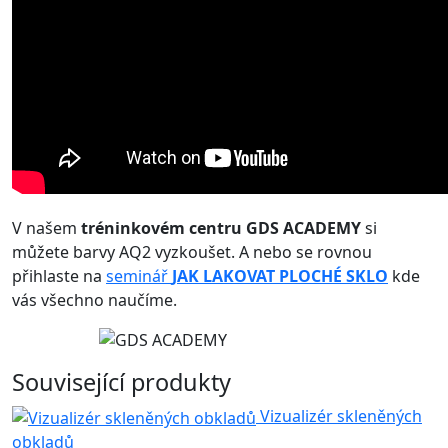
V našem
tréninkovém centru
GDS ACADEMY
si
můžete barvy AQ2 vyzkoušet. A nebo se rovnou
přihlaste na
seminář
JAK LAKOVAT PLOCHÉ SKLO
kde
vás všechno naučíme.
Související produkty
Vizualizér skleněných
obkladů