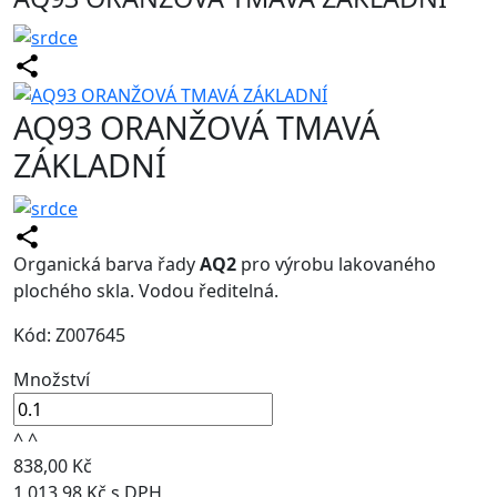
AQ93 ORANŽOVÁ TMAVÁ
ZÁKLADNÍ
Organická barva řady
AQ2
pro výrobu lakovaného
plochého skla. Vodou ředitelná.
Kód: Z007645
Množství
^
^
838,00 Kč
1 013,98 Kč s DPH