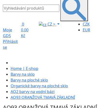
0
CZ
>
CZK
Moje
0,00
EUR
GDS
Kč
Přihlásit
se
Home | E-shop
Barvy na sklo
Barvy na ploché sklo
Organické barvy na ploché sklo
AQ2 barvy na vodní bázi
AQ93 ORANŽOVÁ TMAVÁ ZÁKLADNÍ
AQ93 ORANŽOVÁ TMAVÁ ZÁKLADNÍ