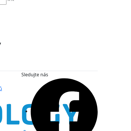
^
^
y
Sledujte nás
ů