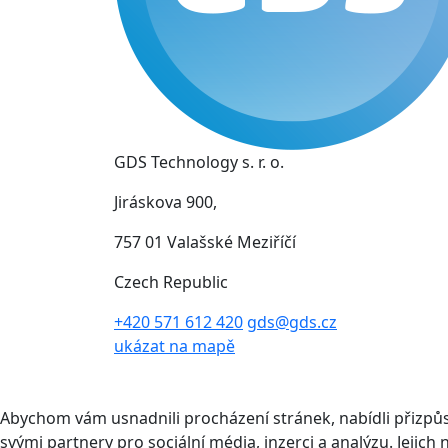
GDS Technology s. r. o.
Jiráskova 900,
757 01 Valašské Meziříčí
Czech Republic
+420 571 612 420
gds@gds.cz
ukázat na mapě
Abychom vám usnadnili procházení stránek, nabídli přizp
svými partnery pro sociální média, inzerci a analýzu. Jeji