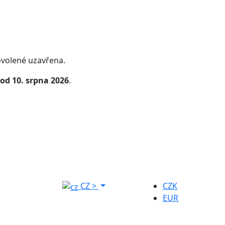
volené uzavřena.
od 10. srpna 2026
.
CZ
>
CZK
EUR