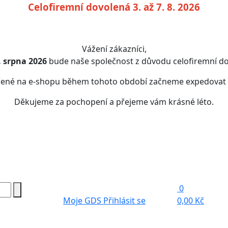
Celofiremní dovolená 3. až 7. 8. 2026
Vážení zákazníci,
7. srpna 2026
bude naše společnost z důvodu celofiremní do
řené na e-shopu během tohoto období začneme expedovat
Děkujeme za pochopení a přejeme vám krásné léto.
0
Moje GDS
Přihlásit se
0,00 Kč