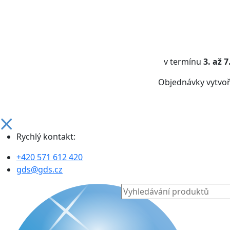
v termínu
3. až 
Objednávky vytvo
Rychlý kontakt:
+420 571 612 420
gds@gds.cz