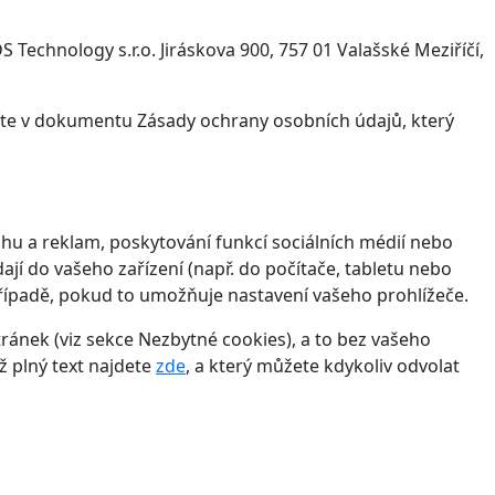
Technology s.r.o. Jiráskova 900, 757 01 Valašské Meziříčí,
víte v dokumentu Zásady ochrany osobních údajů, který
hu a reklam, poskytování funkcí sociálních médií nebo
jí do vašeho zařízení (např. do počítače, tabletu nebo
řípadě, pokud to umožňuje nastavení vašeho prohlížeče.
ánek (viz sekce Nezbytné cookies), a to bez vašeho
ž plný text najdete
zde
, a který můžete kdykoliv odvolat