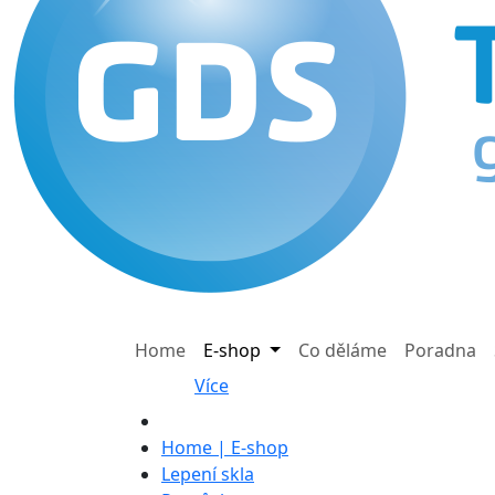
Home
E-shop
Co děláme
Poradna
Více
Home | E-shop
Lepení skla