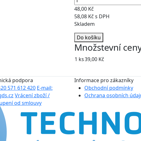
48,00 Kč
58,08 Kč s DPH
Skladem
Do košíku
Množstevní cen
1 ks
39,00 Kč
nická podpora
Informace pro zákazníky
+420 571 612 420
E-mail:
Obchodní podmínky
gds.cz
Vrácení zboží /
Ochrana osobních údaj
upení od smlouvy