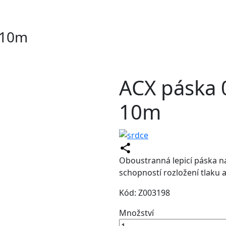
 10m
ACX páska 
10m
Oboustranná lepicí páska na 
schopností rozložení tlaku a
Kód: Z003198
Množství