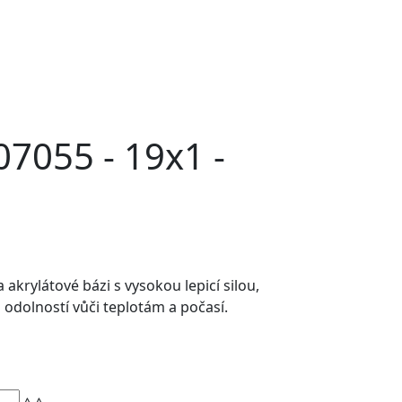
07055 - 19x1 -
akrylátové bázi s vysokou lepicí silou,
 odolností vůči teplotám a počasí.