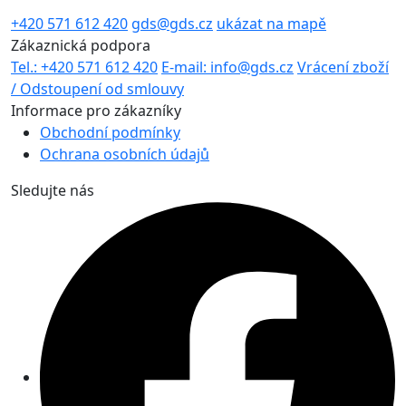
+420 571 612 420
gds@gds.cz
ukázat na mapě
Zákaznická podpora
Tel.: +420 571 612 420
E-mail: info@gds.cz
Vrácení zboží
/ Odstoupení od smlouvy
Informace pro zákazníky
Obchodní podmínky
Ochrana osobních údajů
Sledujte nás