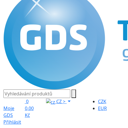
0
CZ
>
CZK
Moje
0,00
EUR
GDS
Kč
Přihlásit