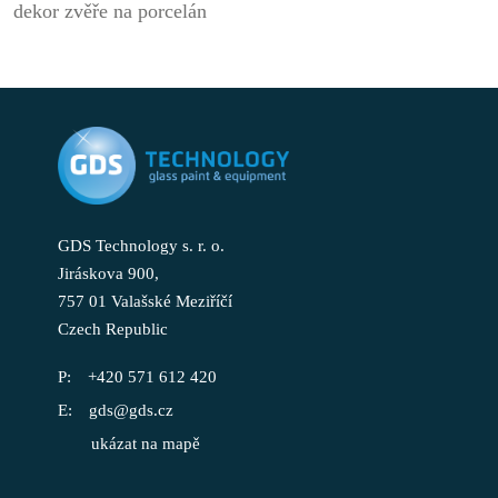
dekor zvěře na porcelán
GDS Technology s. r. o.
Jiráskova 900,
757 01 Valašské Meziříčí
Czech Republic
+420 571 612 420
gds@gds.cz
ukázat na mapě