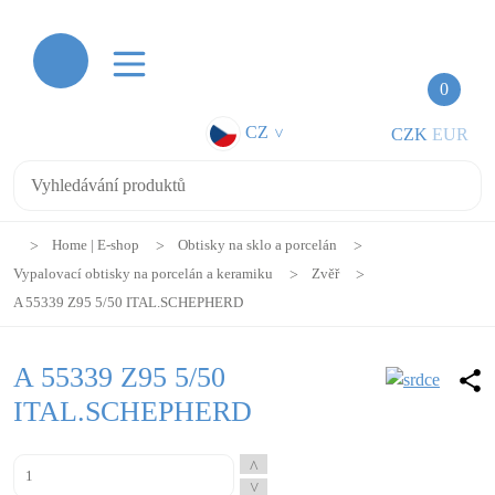
0
CZ
CZK
EUR
>
Home | E-shop
Obtisky na sklo a porcelán
Vypalovací obtisky na porcelán a keramiku
Zvěř
A 55339 Z95 5/50 ITAL.SCHEPHERD
A 55339 Z95 5/50
ITAL.SCHEPHERD
^
^