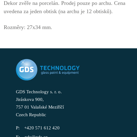
Dekor zvěře na porcelán. Prodej pouze po archu. Cena
uvedena za jeden obtisk (na archu je 12 obtisků).
Rozměry: 27x34 mm.
GDS Technology s. r. o.
Jiráskova 900,
757 01 Valašské Meziříčí
Czech Republic
+420 571 612 420