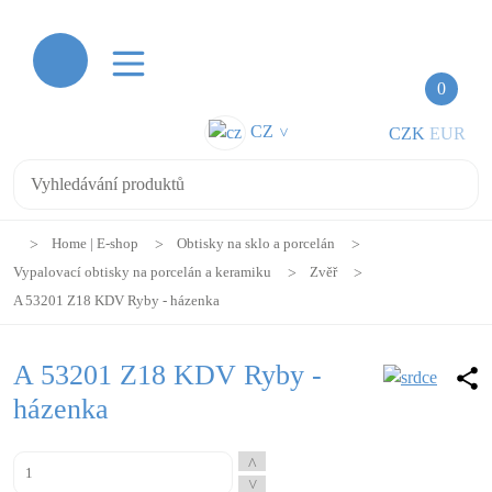
0
CZ
CZK
EUR
>
Home | E-shop
Obtisky na sklo a porcelán
Vypalovací obtisky na porcelán a keramiku
Zvěř
A 53201 Z18 KDV Ryby - házenka
A 53201 Z18 KDV Ryby -
házenka
^
^