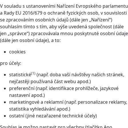
V souladu s ustanoveními Nařízení Evropského parlamentu
a Rady EU 2016/679 o ochraně fyzických osob, v souvislosti
se zpracováním osobních údajů (dále jen „Nařízení“)
souhlasím tímto s tím, aby výše uvedená společnost (dále
jen „správce“) zpracovávala mnou poskytnuté osobní údaje
(dále jen osobní údaje), a to:
cookies
pro účely:
(1)
statistické
(např. doba vaší návštěvy našich stránek,
nejčastěji používaná část webu apod.)
preferenční (např. identifikace prohlížeče, jazykové
nastavení apod.)
marketingové a reklamní (např. personalizace reklamy,
statistika vyhledávání apod.)
ostatní (jiné nezařazené technické účely)
Souhlas je možno nastavit pro všechny (tlačítko Ano,