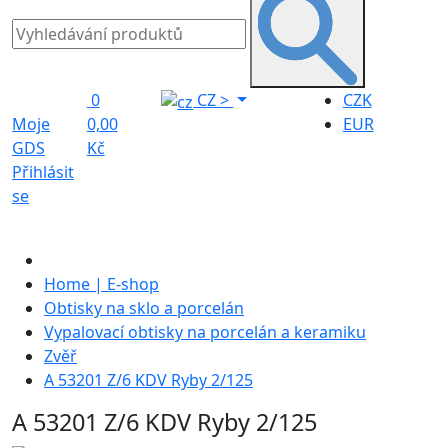
0
CZ
>
CZK
Moje
0,00
EUR
GDS
Kč
Přihlásit
se
Home | E-shop
Obtisky na sklo a porcelán
Vypalovací obtisky na porcelán a keramiku
Zvěř
A 53201 Z/6 KDV Ryby 2/125
A 53201 Z/6 KDV Ryby 2/125