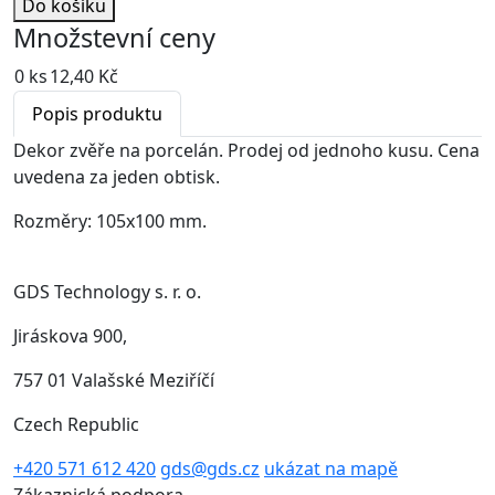
Do košíku
Množstevní ceny
0 ks
12,40 Kč
Popis produktu
Dekor zvěře na porcelán. Prodej od jednoho kusu. Cena
uvedena za jeden obtisk.
Rozměry: 105x100 mm.
GDS Technology s. r. o.
Jiráskova 900,
757 01 Valašské Meziříčí
Czech Republic
+420 571 612 420
gds@gds.cz
ukázat na mapě
Zákaznická podpora