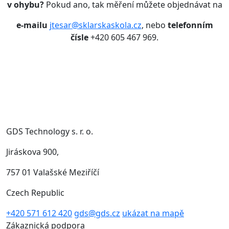
v ohybu?
Pokud ano, tak měření můžete objednávat
na
e-mailu
jtesar@sklarskaskola.cz
, nebo
telefonním
čísle
+420 605 467 969.
GDS Technology s. r. o.
Jiráskova 900,
757 01 Valašské Meziříčí
Czech Republic
+420 571 612 420
gds@gds.cz
ukázat na mapě
Zákaznická podpora