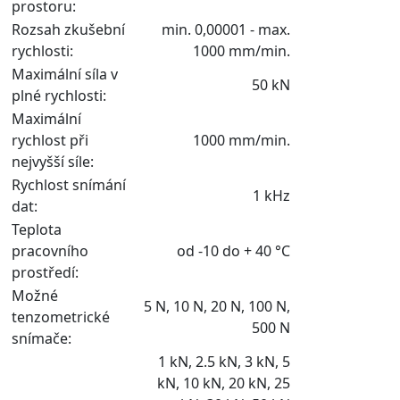
prostoru:
Rozsah zkušební
min. 0,00001 - max.
rychlosti:
1000 mm/min.
Maximální síla v
50 kN
plné rychlosti:
Maximální
rychlost při
1000 mm/min.
nejvyšší síle:
Rychlost snímání
1 kHz
dat:
Teplota
pracovního
od -10 do + 40 °C
prostředí:
Možné
5 N, 10 N, 20 N, 100 N,
tenzometrické
500 N
snímače:
1 kN, 2.5 kN, 3 kN, 5
kN, 10 kN, 20 kN, 25