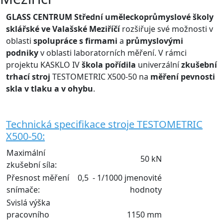
GLASS CENTRUM
Střední uměleckoprůmyslové školy
sklářské ve Valašské Meziříčí
rozšiřuje své možnosti v
oblasti
spolupráce s firmami
a
průmyslovými
podniky
v oblasti laboratorních měření. V rámci
projektu KASKLO IV
škola pořídila
univerzální
zkušební
trhací stroj
TESTOMETRIC X500-50 na
měření pevnosti
skla v tlaku a v ohybu
.
Technická
specifikace stroje TESTOMETRIC
X500-50:
Maximální
50 kN
zkušební síla:
Přesnost měření
0,5 - 1/1000 jmenovité
snímače:
hodnoty
Svislá výška
pracovního
1150 mm