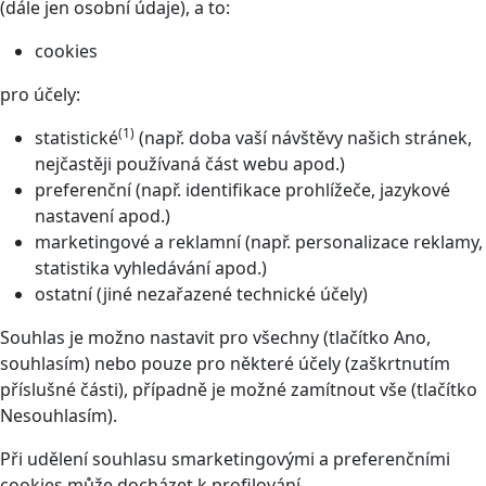
(dále jen osobní údaje), a to:
cookies
pro účely:
(1)
statistické
(např. doba vaší návštěvy našich stránek,
nejčastěji používaná část webu apod.)
preferenční (např. identifikace prohlížeče, jazykové
nastavení apod.)
marketingové a reklamní (např. personalizace reklamy,
statistika vyhledávání apod.)
ostatní (jiné nezařazené technické účely)
Souhlas je možno nastavit pro všechny (tlačítko Ano,
souhlasím) nebo pouze pro některé účely (zaškrtnutím
příslušné části), případně je možné zamítnout vše (tlačítko
Nesouhlasím).
Při udělení souhlasu smarketingovými a preferenčními
cookies může docházet k profilování.