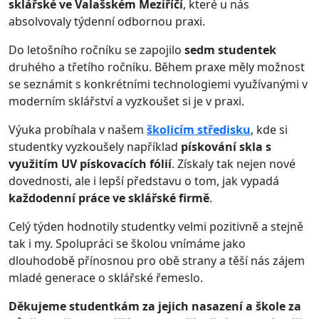
sklářské ve Valašském Meziříčí
, které u nás
absolvovaly týdenní odbornou praxi.
Do letošního ročníku se zapojilo
sedm studentek
druhého a třetího ročníku. Během praxe měly možnost
se seznámit s konkrétními technologiemi využívanými v
moderním sklářství a vyzkoušet si je v praxi.
Výuka probíhala v našem
školicím středisku
, kde si
studentky vyzkoušely například
pískování skla s
využitím UV pískovacích fólií
. Získaly tak nejen nové
dovednosti, ale i lepší představu o tom, jak vypadá
každodenní práce ve sklářské firmě
.
Celý týden hodnotily studentky velmi pozitivně a stejně
tak i my. Spolupráci se školou vnímáme jako
dlouhodobě přínosnou pro obě strany a těší nás zájem
mladé generace o sklářské řemeslo.
Děkujeme studentkám za jejich nasazení a škole za