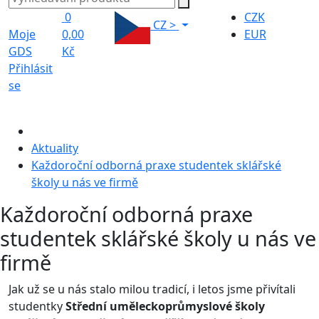
0
CZK
CZ
>
Moje
0,00
EUR
GDS
Kč
Přihlásit
se
Aktuality
Každoroční odborná praxe studentek sklářské
školy u nás ve firmě
Každoroční odborná praxe
studentek sklářské školy u nás ve
firmě
Jak už se u nás stalo milou tradicí, i letos jsme přivítali
studentky
Střední uměleckoprůmyslové školy