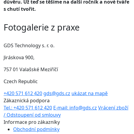
důvěru. Už teď se těšíme na další ročník a nové tváře
s chutí tvořit.
Fotogalerie z praxe
GDS Technology s. r. o.
Jiráskova 900,
757 01 Valašské Meziříčí
Czech Republic
+420 571 612 420
gds@gds.cz
ukázat na mapě
Zákaznická podpora
Tel.: +420 571 612 420
E-mail: info@gds.cz
Vrácení zboží
/ Odstoupení od smlouvy
Informace pro zákazníky
Obchodní podmínky