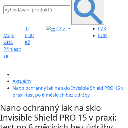
0
CZ
>
CZK
Moje
0,00
EUR
GDS
Kč
Přihlásit
se
Aktuality
Nano ochranný lak na sklo Invisible Shield PRO 15 v
praxi: test po 6 měsících bez údržby
Nano ochranný lak na sklo
Invisible Shield PRO 15 v praxi:
test po 6 měsících bez údržby