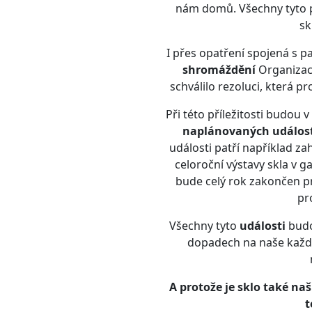
nám domů. Všechny tyto př
sk
I přes opatření spojená s 
shromáždění
Organizac
schválilo rezoluci, která p
Při této příležitosti budou
naplánovaných událostí
události patří například z
celoroční výstavy skla v 
bude celý rok zakončen 
pr
Všechny tyto
události
budo
dopadech na naše každo
A protože je sklo také na
t