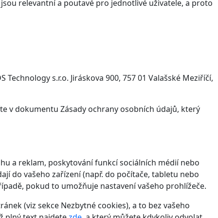
sou relevantní a poutavé pro jednotlivé uživatele, a proto
Technology s.r.o. Jiráskova 900, 757 01 Valašské Meziříčí,
víte v dokumentu Zásady ochrany osobních údajů, který
hu a reklam, poskytování funkcí sociálních médií nebo
jí do vašeho zařízení (např. do počítače, tabletu nebo
řípadě, pokud to umožňuje nastavení vašeho prohlížeče.
ánek (viz sekce Nezbytné cookies), a to bez vašeho
ž plný text najdete
zde
, a který můžete kdykoliv odvolat