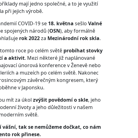
íklady mají jedno společné, a to je využití
la při jejich výrobě.
pandemií COVID-19 se
18. května
sešlo
Valné
e spojených národů (
OSN
), aby formálně
rohlašuje
rok 2022
za
Mezinárodní rok skla
.
 v tomto roce po celém světě
probíhat stovky
 a aktivit
. Mezi některé již naplánované
ahajovací únorová konference v Ženevě nebo
galeriích a muzeích po celém světě. Nakonec
prosincovým závěrečným kongresem, který
oběhne v Japonsku.
u mít za úkol
zvýšit povědomí o skle
, jeho
denní životy a jeho důležitosti v našem
moderním světě.
ší vášní, tak se nemůžeme dočkat, co nám
ento rok přinese.