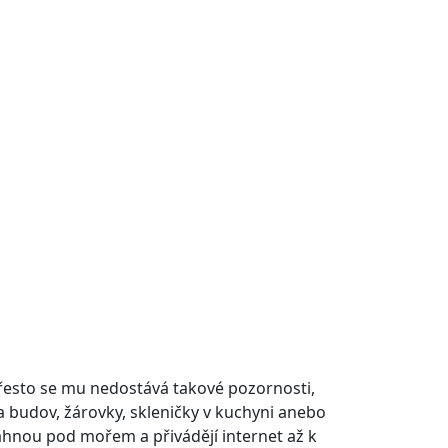
přesto se mu nedostává takové pozornosti,
na budov, žárovky, skleničky v kuchyni anebo
táhnou pod mořem a přivádějí internet až k