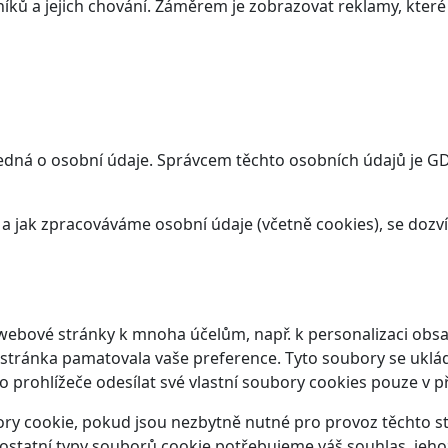
ků a jejich chování. Záměrem je zobrazovat reklamy, které j
dná o osobní údaje. Správcem těchto osobních údajů je GDS 
t a jak zpracováváme osobní údaje (včetně cookies), se doz
webové stránky k mnoha účelům, např. k personalizaci obsa
 stránka pamatovala vaše preference. Tyto soubory se ukláda
prohlížeče odesílat své vlastní soubory cookies pouze v p
y cookie, pokud jsou nezbytně nutné pro provoz těchto str
ostatní typy souborů cookie potřebujeme váš souhlas, jeho