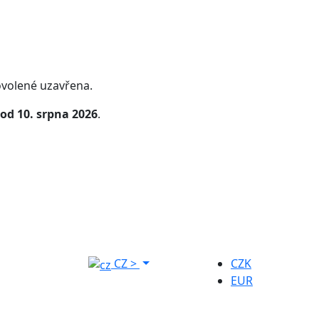
volené uzavřena.
od 10. srpna 2026
.
CZ
>
CZK
EUR