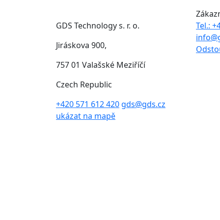
Zákaz
GDS Technology s. r. o.
Tel.: 
info@
Jiráskova 900,
Odsto
757 01 Valašské Meziříčí
Czech Republic
+420 571 612 420
gds@gds.cz
ukázat na mapě