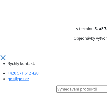
v termínu
3. až 
Objednávky vytvo
Rychlý kontakt:
+420 571 612 420
gds@gds.cz