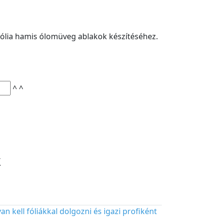
fólia hamis ólomüveg ablakok készítéséhez.
^
^
k
n kell fóliákkal dolgozni és igazi profiként