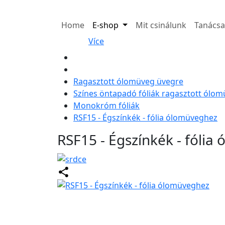
Home
E-shop
Mit csinálunk
Tanács
Více
Ragasztott ólomüveg üvegre
Színes öntapadó fóliák ragasztott ólo
Monokróm fóliák
RSF15 - Égszínkék - fólia ólomüveghez
RSF15 - Égszínkék - fóli