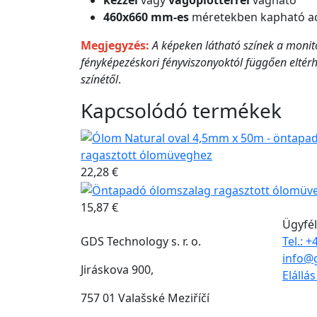
kézzel
vagy
vágóplotterrel
vágható
460x660 mm-es
méretekben kapható ac
Megjegyzés:
A képeken látható színek a monito
fényképezéskori fényviszonyoktól függően eltér
színétől
.
Kapcsolódó termékek
ragasztott ólomüveghez
22,28 €
15,87 €
Ügyfél
GDS Technology s. r. o.
Tel.: 
info@
Jiráskova 900,
Elállá
757 01 Valašské Meziříčí