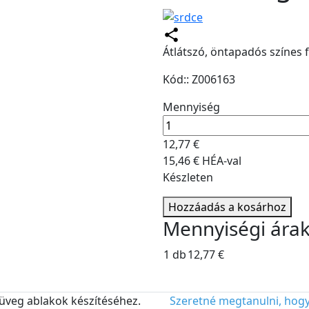
Átlátszó, öntapadós színes 
Kód:: Z006163
Mennyiség
12,77 €
15,46 € HÉA-val
Készleten
Hozzáadás a kosárhoz
Mennyiségi ára
1 db
12,77 €
müveg ablakok készítéséhez.
Szeretné megtanulni, hogya