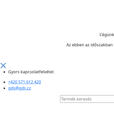
Cégün
Az ebben az időszakban
Gyors kapcsolatfelvétel:
+420 571 612 420
gds@gds.cz