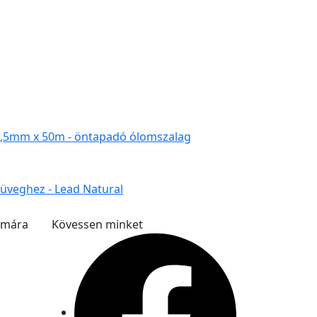
4,5mm x 50m - öntapadó ólomszalag
üveghez - Lead Natural
ámára
Kövessen minket