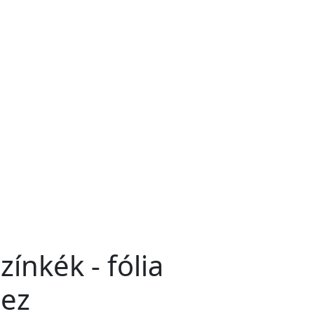
zínkék - fólia
ez