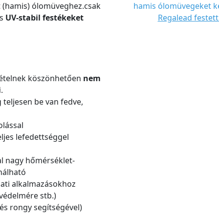
t (hamis) ólomüveghez.csak
hamis ólomüvegeket ké
s
UV-stabil festékeket
Regalead festett
etételnek köszönhetően
nem
i
.
g teljesen be van fedve,
lással
eljes lefedettséggel
l nagy hőmérséklet-
nálható
rlati alkalmazásokhoz
védelmére stb.)
 és rongy segítségével)