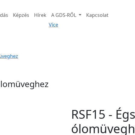
adás
Képzés
Hírek
A GDS-RŐL
Kapcsolat
Více
müveghez
a ólomüveghez
RSF15 - Égs
ólomüvegh