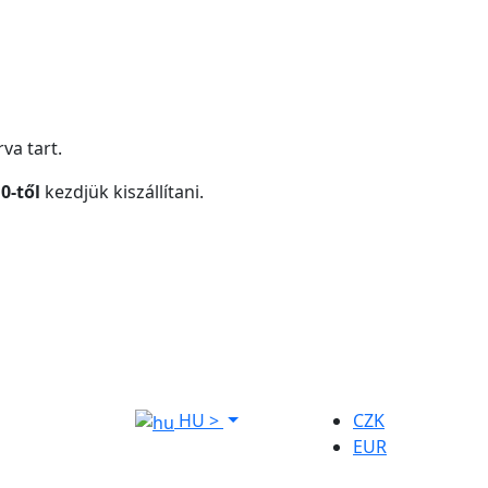
va tart.
0-től
kezdjük kiszállítani.
HU
>
CZK
EUR