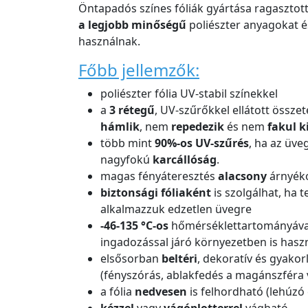
Öntapadós színes fóliák gyártása ragasztot
a legjobb minőségű
poliészter anyagokat é
használnak.
Főbb jellemzők:
poliészter fólia UV-stabil színekkel
a
3 rétegű
, UV-szűrőkkel ellátott össz
hámlik
, nem
repedezik
és nem
fakul k
több mint
90%-os UV-szűrés
, ha az üve
nagyfokú
karcállóság
.
magas fényáteresztés
alacsony
árnyéko
biztonsági fóliaként
is szolgálhat, ha t
alkalmazzuk edzetlen üvegre
-46-135 °C-os
hőmérséklettartományáva
ingadozással járó környezetben is hasz
elsősorban
beltéri
, dekoratív és gyako
(fényszórás, ablakfedés a magánszféra 
a fólia
nedvesen
is felhordható (lehúzó