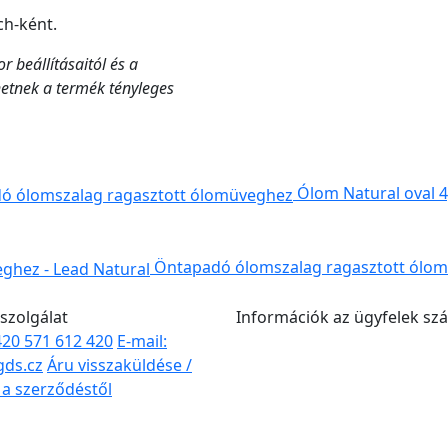
h-ként.
r beállításaitól és a
hetnek a termék tényleges
Ólom Natural oval 
Öntapadó ólomszalag ragasztott ólom
szolgálat
Információk az ügyfelek sz
+420 571 612 420
E-mail:
gds.cz
Áru visszaküldése /
s a szerződéstől