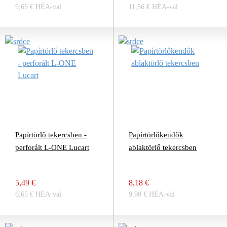
9,65 € HÉA-val
11,56 € HÉA-val
Papírtörlő tekercsben -
Papírtörlőkendők
perforált L-ONE Lucart
ablaktörlő tekercsben
5,49 €
8,18 €
6,65 € HÉA-val
9,90 € HÉA-val