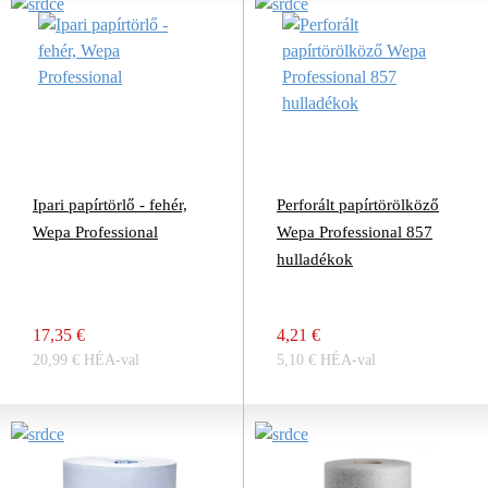
Ipari papírtörlő - fehér,
Perforált papírtörölköző
Wepa Professional
Wepa Professional 857
hulladékok
17,35 €
4,21 €
20,99 € HÉA-val
5,10 € HÉA-val