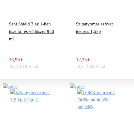
Sani Shield 3 az 1-ben
Szitanyomás szövet
tisztító- és védőszer 950
tekercs 1,5kg
ml
13,96 €
12,35 €
16,89 € HÉA-val
14,94 € HÉA-val