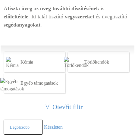
A
tiszta üveg
az
üveg további díszítésének
is
előfeltétele
. Itt talál tisztító
vegyszereket
és üvegtisztító
segédanyagokat
.
Kémia
Törlőkendők
Egyéb támogatások
Otevřít filtr
Készleten