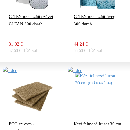
G-TEX nem szőtt szövet
G-TEX nem szőtt üveg
CLEAN 300 darab
300 darab
31,02 €
44,24 €
37,53 € HÉA-val
53,53 € HÉA-val
ECO szivacs -
Kézi felmosó huzat 30 cm