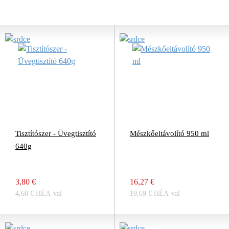
Tisztítószer - Üvegtisztító
Mészkőeltávolító 950 ml
640g
3,80 €
16,27 €
4,60 € HÉA-val
19,69 € HÉA-val