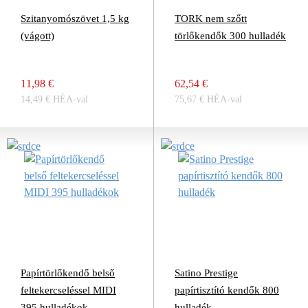
Szitanyomószövet 1,5 kg
TORK nem szőtt
(vágott)
törlőkendők 300 hulladék
11,98 €
62,54 €
14,49 € HÉA-val
75,67 € HÉA-val
Papírtörlőkendő belső
Satino Prestige
feltekercseléssel MIDI
papírtisztító kendők 800
395 hulladékok
hulladék