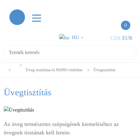
0
HU
CZK
EUR
>
Üveg tisztítása és NANO védelme
Üvegtisztítás
Üvegtisztítás
Az üveg természetes szépségének kiemeléséhez az
üvegnek tisztának kell lennie.