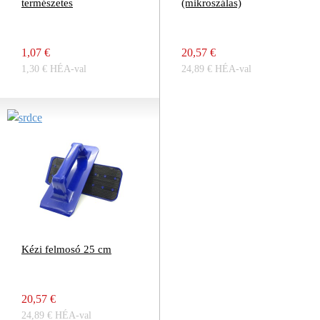
természetes
(mikroszálas)
1,07 €
20,57 €
1,30 € HÉA-val
24,89 € HÉA-val
Kézi felmosó 25 cm
20,57 €
24,89 € HÉA-val