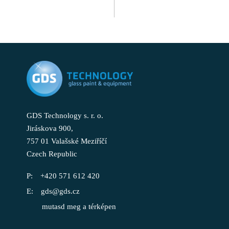
GDS Technology s. r. o.
Jiráskova 900,
757 01 Valašské Meziříčí
Czech Republic
+420 571 612 420
gds@gds.cz
mutasd meg a térképen