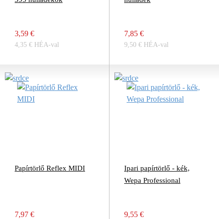
3,59 €
7,85 €
4,35 € HÉA-val
9,50 € HÉA-val
Papírtörlő Reflex MIDI
Ipari papírtörlő - kék,
Wepa Professional
7,97 €
9,55 €