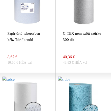
Papírtörlő tekercsben -
G-TEX nem szőtt szürke
kék, Törlőkendő
300 db
8,67 €
40,36 €
10,50 € HÉA-val
48,83 € HÉA-val