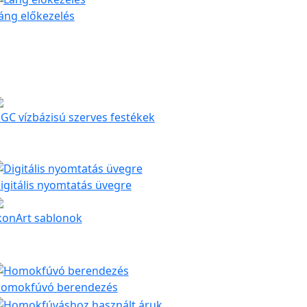
áng előkezelés
GC vízbázisú szerves festékek
igitális nyomtatás üvegre
konArt sablonok
omokfúvó berendezés