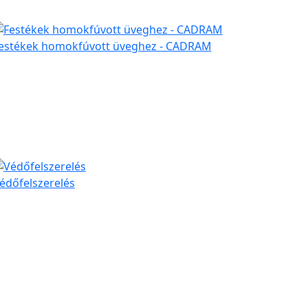
estékek homokfúvott üveghez - CADRAM
édőfelszerelés