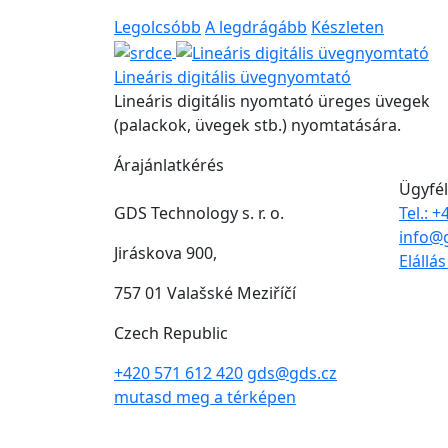
Legolcsóbb
A legdrágább
Készleten
Lineáris digitális üvegnyomtató
Lineáris digitális nyomtató üreges üvegek
(palackok, üvegek stb.) nyomtatására.
Árajánlatkérés
Ügyfél
GDS Technology s. r. o.
Tel.: 
info@
Jiráskova 900,
Elállá
757 01 Valašské Meziříčí
Czech Republic
+420 571 612 420
gds@gds.cz
mutasd meg a térképen