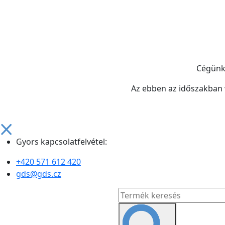
Cégün
Az ebben az időszakban
Gyors kapcsolatfelvétel:
+420 571 612 420
gds@gds.cz