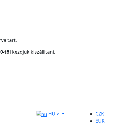
va tart.
0-től
kezdjük kiszállítani.
HU
>
CZK
EUR