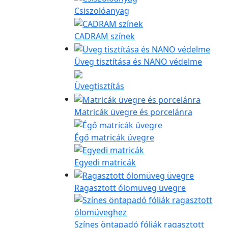
Csiszolóanyag
CADRAM színek
Üveg tisztítása és NANO védelme
Üvegtisztítás
Matricák üvegre és porcelánra
Égő matricák üvegre
Egyedi matricák
Ragasztott ólomüveg üvegre
Színes öntapadó fóliák ragasztott