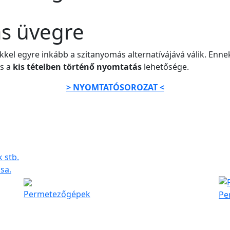
ás üvegre
kkel egyre inkább a szitanyomás alternatívájává válik. Enne
s a
kis tételben történő nyomtatás
lehetősége.
> NYOMTATÓSOROZAT <
 stb.
sa.
Permetezőgépek
Pe