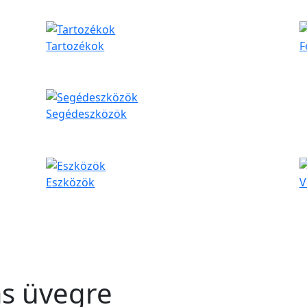
Tartozékok
F
Segédeszközök
Eszközök
V
ás üvegre