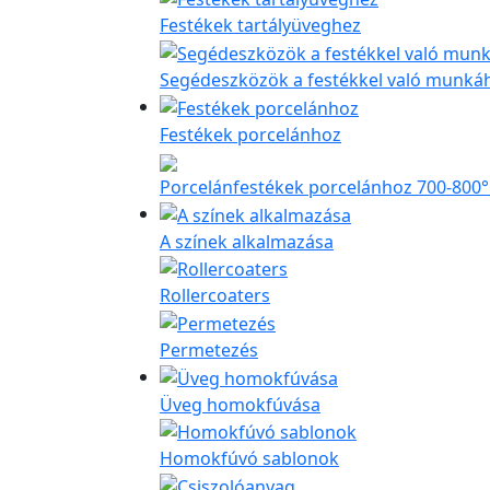
Festékek tartályüveghez
Segédeszközök a festékkel való munká
Festékek porcelánhoz
Porcelánfestékek porcelánhoz 700-800
A színek alkalmazása
Rollercoaters
Permetezés
Üveg homokfúvása
Homokfúvó sablonok