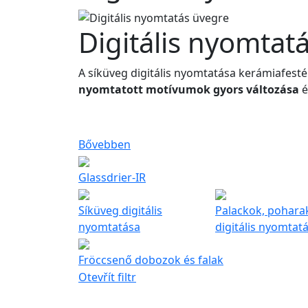
Digitális nyomtat
A síküveg digitális nyomtatása kerámiafesté
nyomtatott motívumok gyors változása
é
Bővebben
Glassdrier-IR
Síküveg digitális
Palackok, poharak
nyomtatása
digitális nyomtatá
Fröccsenő dobozok és falak
Otevřít filtr