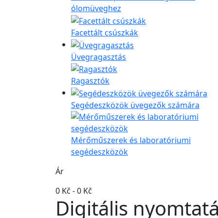
ólomüveghez
Facettált csúszkák
Üvegragasztás
Ragasztók
Segédeszközök üvegezők számára
Mérőműszerek és laboratóriumi
segédeszközök
Ár
0 Kč
-
0 Kč
Digitális nyomtat