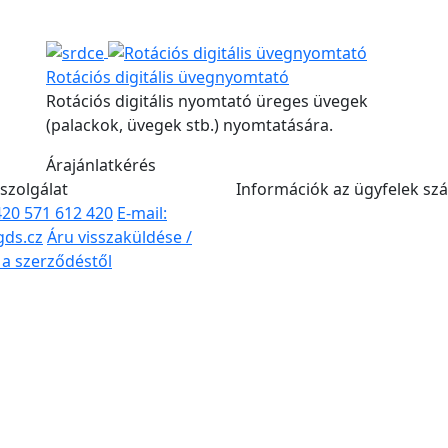
Rotációs digitális üvegnyomtató
Rotációs digitális nyomtató üreges üvegek
(palackok, üvegek stb.) nyomtatására.
Árajánlatkérés
szolgálat
Információk az ügyfelek sz
+420 571 612 420
E-mail:
gds.cz
Áru visszaküldése /
s a szerződéstől