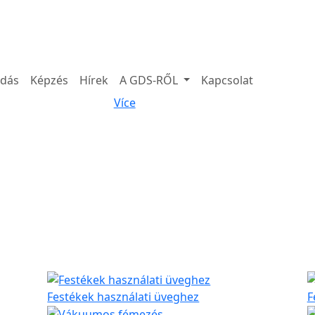
adás
Képzés
Hírek
A GDS-RŐL
Kapcsolat
Více
Festékek használati üveghez
F