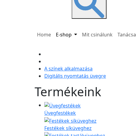
Home
E-shop
Mit csinálunk
Tanács
A színek alkalmazása
Digitális nyomtatás üvegre
Termékeink
Üvegfestékek
Festékek síküveghez