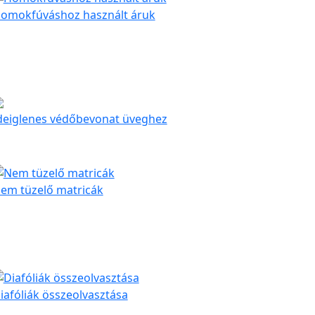
omokfúváshoz használt áruk
deiglenes védőbevonat üveghez
em tüzelő matricák
iafóliák összeolvasztása