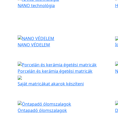
NANO technológia
H
I
NANO VÉDELEM
Porcelán és kerámia égetési matricák
N
Saját matricákat akarok készíteni
Öntapadó ólomszalagok
D