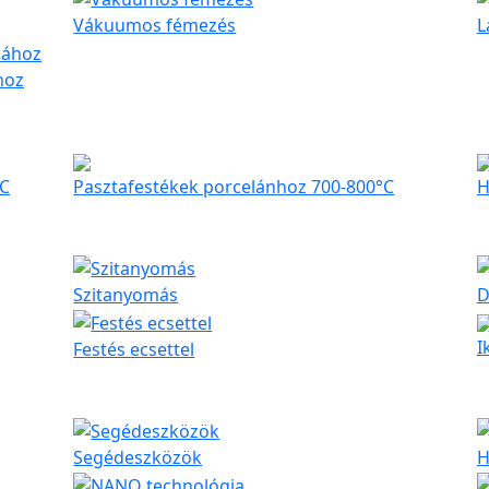
Vákuumos fémezés
L
hoz
°C
Pasztafestékek porcelánhoz 700-800°C
H
Szitanyomás
D
I
Festés ecsettel
Segédeszközök
H