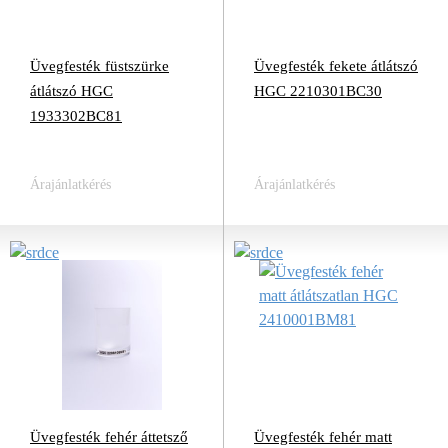
Üvegfesték füstszürke
Üvegfesték fekete átlátszó
átlátszó HGC
HGC 2210301BC30
1933302BC81
Árajánlatkérés
Árajánlatkérés
Üvegfesték fehér áttetsző
Üvegfesték fehér matt