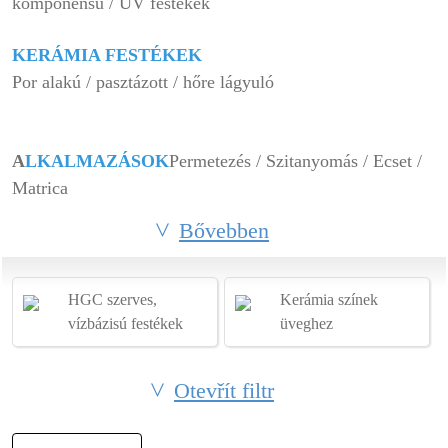
komponensű / UV festékek
KERÁMIA FESTÉKEK
Por alakú / pasztázott / hőre lágyuló
A
LKALMAZÁSOK
Permetezés / Szitanyomás / Ecset /
Matrica
Bővebben
HGC szerves,
Kerámia színek
vízbázisú festékek
üveghez
Otevřít filtr