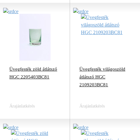
Üvegfesték zöld átlátszó
Üvegfesték világoszöld
HGC 2205403BC81
átlátszó HGC
2109203BC81
Árajánlatkérés
Árajánlatkérés