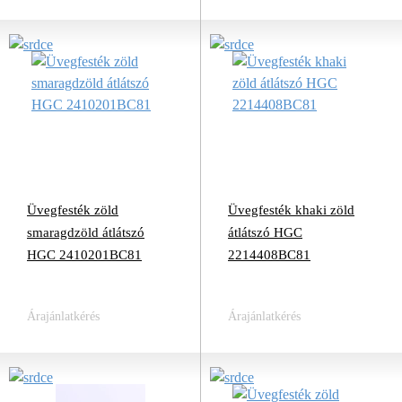
Üvegfesték zöld
Üvegfesték khaki zöld
smaragdzöld átlátszó
átlátszó HGC
HGC 2410201BC81
2214408BC81
Árajánlatkérés
Árajánlatkérés