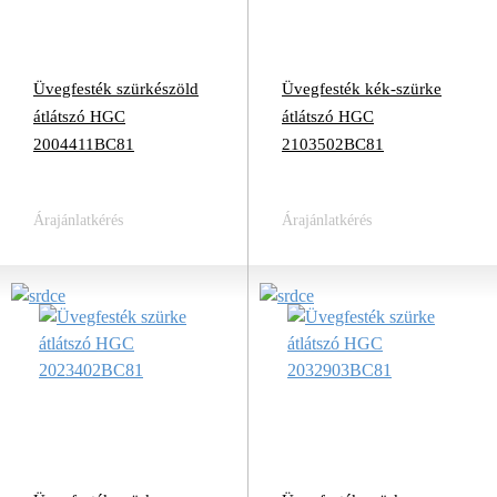
Üvegfesték szürkészöld
Üvegfesték kék-szürke
átlátszó HGC
átlátszó HGC
2004411BC81
2103502BC81
Árajánlatkérés
Árajánlatkérés