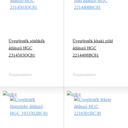
Üvegfesték sötétkék
Üvegfesték khaki zöld
átlátszó HGC
átlátszó HGC
2314503QC81
2214408BC81
Árajánlatkérés
Árajánlatkérés