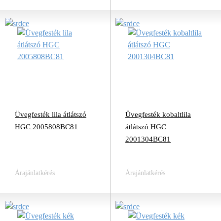
Üvegfesték lila átlátszó
Üvegfesték kobaltlila
HGC 2005808BC81
átlátszó HGC
2001304BC81
Árajánlatkérés
Árajánlatkérés