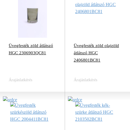
Üvegfesték zöld átlátszó
Üvegfesték zöld olajzöld
HGC 2306903QC81
átlátszó HGC
2406801BC81
Árajánlatkérés
Árajánlatkérés