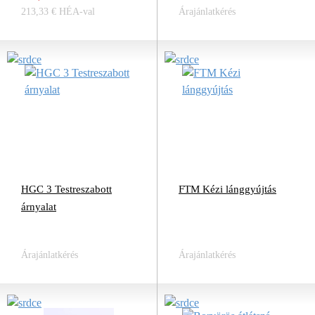
213,33 € HÉA-val
Árajánlatkérés
HGC 3 Testreszabott
FTM Kézi lánggyújtás
árnyalat
Árajánlatkérés
Árajánlatkérés