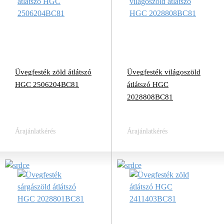
Üvegfesték zöld átlátszó
Üvegfesték világoszöld
HGC 2506204BC81
átlátszó HGC
2028808BC81
Árajánlatkérés
Árajánlatkérés