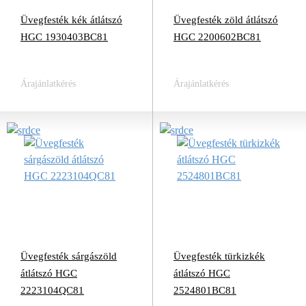
Üvegfesték kék átlátszó
Üvegfesték zöld átlátszó
HGC 1930403BC81
HGC 2200602BC81
Árajánlatkérés
Árajánlatkérés
Üvegfesték sárgászöld
Üvegfesték türkizkék
átlátszó HGC
átlátszó HGC
2223104QC81
2524801BC81