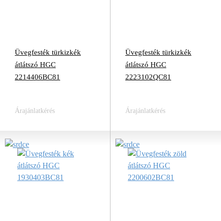
Üvegfesték türkizkék
Üvegfesték türkizkék
átlátszó HGC
átlátszó HGC
2214406BC81
2223102QC81
Árajánlatkérés
Árajánlatkérés