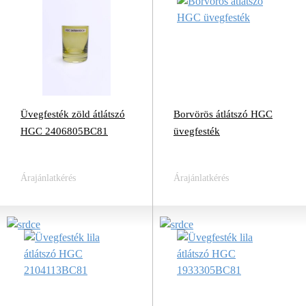
Üvegfesték zöld átlátszó
Borvörös átlátszó HGC
HGC 2406805BC81
üvegfesték
Árajánlatkérés
Árajánlatkérés