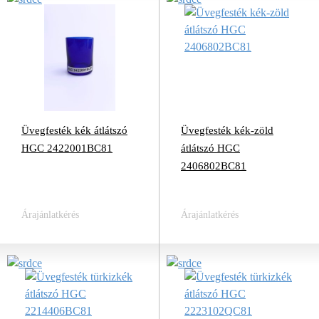
Üvegfesték kék átlátszó
Üvegfesték kék-zöld
HGC 2422001BC81
átlátszó HGC
2406802BC81
Árajánlatkérés
Árajánlatkérés