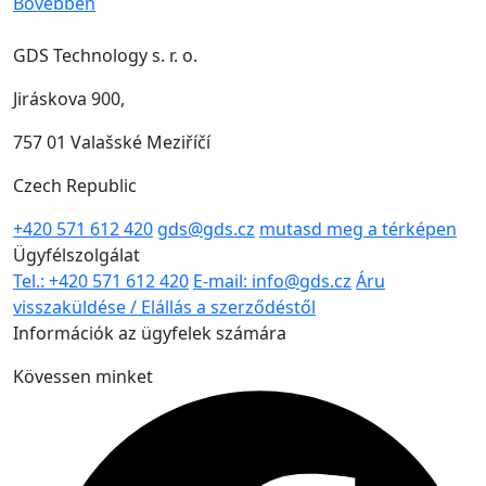
Bővebben
GDS Technology s. r. o.
Jiráskova 900,
757 01 Valašské Meziříčí
Czech Republic
+420 571 612 420
gds@gds.cz
mutasd meg a térképen
Ügyfélszolgálat
Tel.: +420 571 612 420
E-mail: info@gds.cz
Áru
visszaküldése / Elállás a szerződéstől
Információk az ügyfelek számára
Kövessen minket