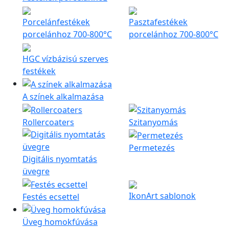
Porcelánfestékek
Pasztafestékek
porcelánhoz 700-800°C
porcelánhoz 700-800°C
HGC vízbázisú szerves
festékek
A színek alkalmazása
Rollercoaters
Szitanyomás
Permetezés
Digitális nyomtatás
üvegre
IkonArt sablonok
Festés ecsettel
Üveg homokfúvása