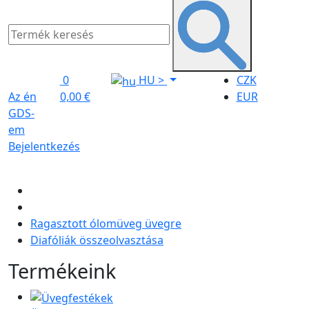
0
HU
>
CZK
Az én
0,00 €
EUR
GDS-
em
Bejelentkezés
Ragasztott ólomüveg üvegre
Diafóliák összeolvasztása
Termékeink