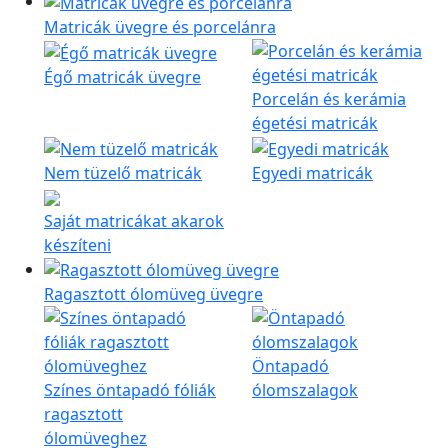
Matricák üvegre és porcelánra
Égő matricák üvegre
Porcelán és kerámia
égetési matricák
Nem tüzelő matricák
Egyedi matricák
Saját matricákat akarok
készíteni
Ragasztott ólomüveg üvegre
Öntapadó
Színes öntapadó fóliák
ólomszalagok
ragasztott
ólomüveghez