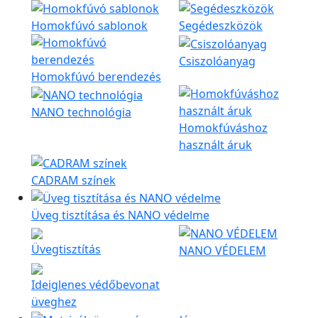
Homokfúvó sablonok
Segédeszközök
Csiszolóanyag
Homokfúvó berendezés
NANO technológia
Homokfúváshoz
használt áruk
CADRAM színek
Üveg tisztítása és NANO védelme
Üvegtisztítás
NANO VÉDELEM
Ideiglenes védőbevonat
üveghez