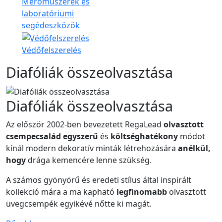
Mérőműszerek és
laboratóriumi
segédeszközök
Védőfelszerelés
Diafóliák összeolvasztása
Diafóliák összeolvasztása
Az először 2002-ben bevezetett RegaLead
olvasztott
csempecsalád
egyszerű
és
költséghatékony
módot
kínál modern dekoratív minták létrehozására
anélkül,
hogy
drága kemencére lenne szükség.
A számos gyönyörű és eredeti stílus által inspirált
kollekció mára a ma kapható
legfinomabb
olvasztott
üvegcsempék egyikévé nőtte ki magát.