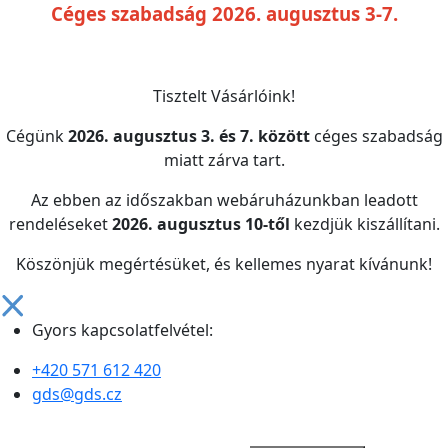
Céges szabadság 2026. augusztus 3-7.
Tisztelt Vásárlóink!
Cégünk
2026. augusztus 3. és 7. között
céges szabadság
miatt zárva tart.
Az ebben az időszakban webáruházunkban leadott
rendeléseket
2026. augusztus 10-től
kezdjük kiszállítani.
Köszönjük megértésüket, és kellemes nyarat kívánunk!
Gyors kapcsolatfelvétel:
+420 571 612 420
gds@gds.cz