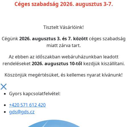
Céges szabadság 2026. augusztus 3-7.
Tisztelt Vásárlóink!
Cégünk
2026. augusztus 3. és 7. között
céges szabadság
miatt zárva tart.
Az ebben az időszakban webáruházunkban leadott
rendeléseket
2026. augusztus 10-től
kezdjük kiszállítani.
Köszönjük megértésüket, és kellemes nyarat kívánunk!
Gyors kapcsolatfelvétel:
+420 571 612 420
gds@gds.cz