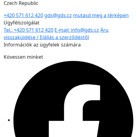
Czech Republic
+420 571 612 420
gds@gds.cz
mutasd meg a térképen
Ügyfélszolgálat
Tel.: +420 571 612 420
E-mail: info@gds.cz
Áru
visszaküldése / Elállás a szerződéstől
Információk az ügyfelek számára
Kövessen minket