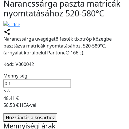
Narancssárga paszta matricák
nyomtatásához 520-580°C
Narancssárga üvegégető festék tixotróp közegbe
pasztázva matricák nyomtatásához. 520-580°C.
(árnyalat körülbelül Pantone® 166 c).
Kód:: V000042
Mennyiség
^
^
48,41 €
58,58 € HÉA-val
Hozzáadás a kosárhoz
Mennyiségi árak