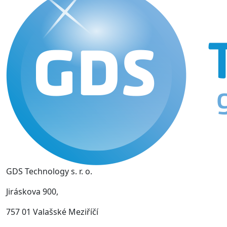
GDS Technology s. r. o.
Jiráskova 900,
757 01 Valašské Meziříčí