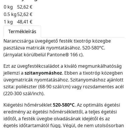
0 kg
52,62 €
0.5 kg
52,62 €
1 kg
48,41 €
Termékleírás
Narancssárga üvegégető festék tixotróp közegbe
pasztázva matricák nyomtatásához. 520-580°C.
(árnyalat körülbelül Pantone® 166 c).
Ezt az üvegfestékcsaládot a kiváló megmunkálhatóság
jellemzi a
szitanyomáshoz
. Ebben a tixotróp közegben
üvegmatricák nyomtatásához. Szitanyomáshoz ajánlott
szita: poliészter (68-90 szál/cm) vagy rozsdamentes acél
(220-300 szál/inch).
Kiégetési hőmérséklet
520-580°C
. Az optimális égetési
eredmény az égetési hőmérséklettől, a teljes égetési
időtől, a festék üvegbe olvadásának idejétől és az
égetés időtartamától függ. Végül, de nem utolsósorban