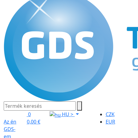
0
HU
>
CZK
Az én
0,00 €
EUR
GDS-
em