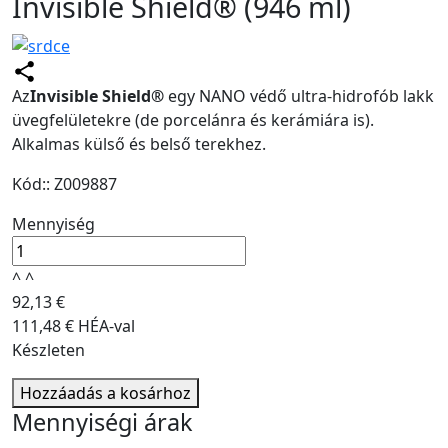
Invisible Shield® (946 ml)
Az
Invisible Shield®
egy NANO védő ultra-hidrofób lakk
üvegfelületekre (de porcelánra és kerámiára is).
Alkalmas külső és belső terekhez.
Kód:: Z009887
Mennyiség
^
^
92,13 €
111,48 € HÉA-val
Készleten
Hozzáadás a kosárhoz
Mennyiségi árak