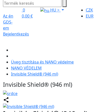
0
HU
>
CZK
Az én
0,00 €
EUR
GDS-
em
Bejelentkezés
Üveg tisztítása és NANO védelme
NANO VÉDELEM
Invisible Shield® (946 ml)
Invisible Shield® (946 ml)