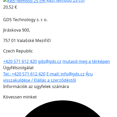
Kézi felmosó 25 cm
20,52 €
GDS Technology s. r. o.
Jiráskova 900,
757 01 Valašské Meziříčí
Czech Republic
+420 571 612 420
gds@gds.cz
mutasd meg a térképen
Ügyfélszolgálat
Tel.: +420 571 612 420
E-mail: info@gds.cz
Áru
visszaküldése / Elállás a szerződéstől
Információk az ügyfelek számára
Kövessen minket