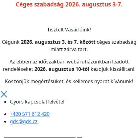
Céges szabadság 2026. augusztus 3-7.
Tisztelt Vásárlóink!
Cégünk
2026. augusztus 3. és 7. között
céges szabadság
miatt zárva tart.
Az ebben az időszakban webáruházunkban leadott
rendeléseket
2026. augusztus 10-től
kezdjük kiszállítani.
Köszönjük megértésüket, és kellemes nyarat kívánunk!
Gyors kapcsolatfelvétel:
+420 571 612 420
gds@gds.cz