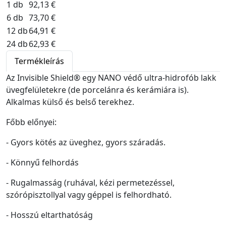
1 db
92,13 €
6 db
73,70 €
12 db
64,91 €
24 db
62,93 €
Termékleírás
Az Invisible Shield® egy NANO védő ultra-hidrofób lakk
üvegfelületekre (de porcelánra és kerámiára is).
Alkalmas külső és belső terekhez.
Főbb előnyei:
- Gyors kötés az üveghez, gyors száradás.
- Könnyű felhordás
- Rugalmasság (ruhával, kézi permetezéssel,
szórópisztollyal vagy géppel is felhordható.
- Hosszú eltarthatóság