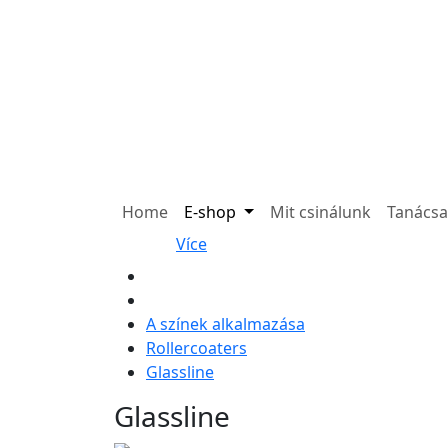
Home
E-shop
Mit csinálunk
Tanács
Více
A színek alkalmazása
Rollercoaters
Glassline
Glassline