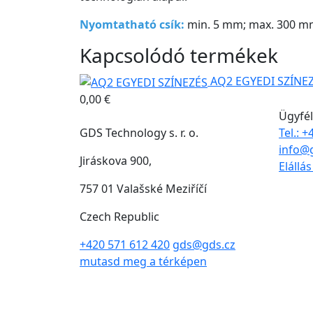
Nyomtatható csík:
min. 5 mm; max. 300 m
Kapcsolódó termékek
AQ2 EGYEDI SZÍNE
0,00 €
Ügyfél
GDS Technology s. r. o.
Tel.: 
info@
Jiráskova 900,
Elállá
757 01 Valašské Meziříčí
Czech Republic
+420 571 612 420
gds@gds.cz
mutasd meg a térképen