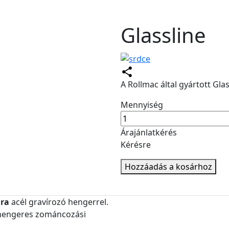
Glassline
A Rollmac által gyártott Gl
Mennyiség
Árajánlatkérés
Kérésre
Hozzáadás a kosárhoz
ára
acél gravírozó hengerrel.
tt hengeres zománcozási