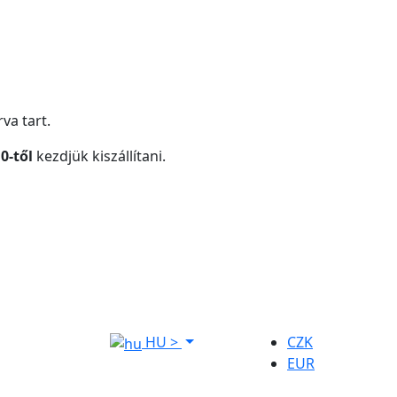
va tart.
0-től
kezdjük kiszállítani.
HU
>
CZK
EUR