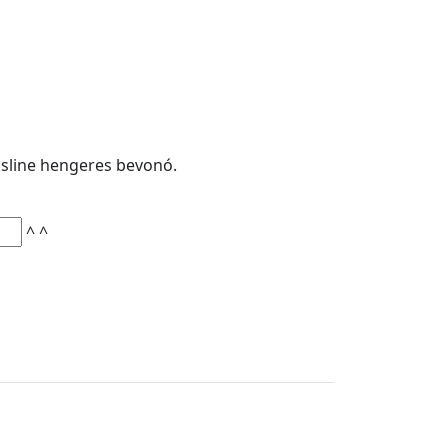
assline hengeres bevonó.
^
^