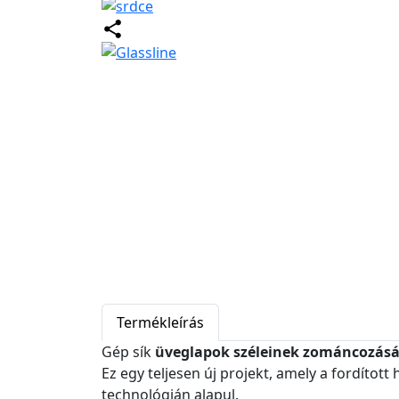
Termékleírás
Gép sík
üveglapok széleinek zománcozás
Ez egy teljesen új projekt, amely a fordíto
technológián alapul.