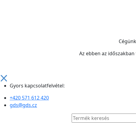
Cégün
Az ebben az időszakban
Gyors kapcsolatfelvétel:
+420 571 612 420
gds@gds.cz