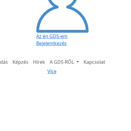
Az én GDS-em
Bejelentkezés
adás
Képzés
Hírek
A GDS-RŐL
Kapcsolat
Více