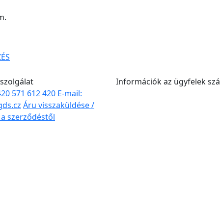
m.
ZÉS
szolgálat
Információk az ügyfelek sz
+420 571 612 420
E-mail:
gds.cz
Áru visszaküldése /
s a szerződéstől