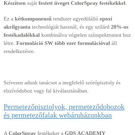
Készítsen
saját
festett üveget
ColorSpray festékekkel
.
Ez a
kétkomponensű
rendszer egyedülálló
epoxi
akrilgyanta
technológiát használ, és egy szilárd
20%-os
festékadalékkal
kombinálva végtelen színspektrumot hoz
létre.
Formuláció SW több ezer formulációval
áll
rendelkezésre.
Szívesen adunk tanácsot a megfelelő szórópisztoly és
elszívódoboz vagy fal kiválasztásában.
Permetezőpisztolyok, permeteződobozok
és permetezőfalak webáruházunkban
A
ColorSpray
festékeket a
GDS ACADEMY