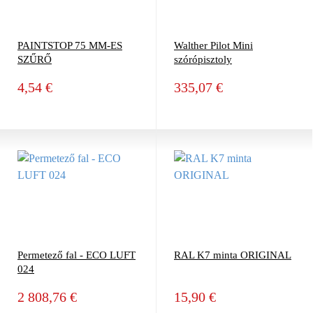
PAINTSTOP 75 MM-ES
Walther Pilot Mini
SZŰRŐ
szórópisztoly
4,54 €
335,07 €
Permetező fal - ECO LUFT
RAL K7 minta ORIGINAL
024
2 808,76 €
15,90 €