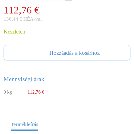
112,76 €
136,44 € HÉA-val
Készleten
Hozzáadás a kosárhoz
Mennyiségi árak
0 kg
112,76 €
Termékleírás