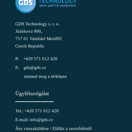
GDS Technology s. r. o.
Jiráskova 900,
757 01 Valašské Meziříčí
Czech Republic
+420 571 612 420
gds@gds.cz
mutasd meg a térképen
Ügyfélszolgálat
Tel.: +420 571 612 420
E-mail: info@gds.cz
Áru visszaküldése / Elállás a szerződéstől