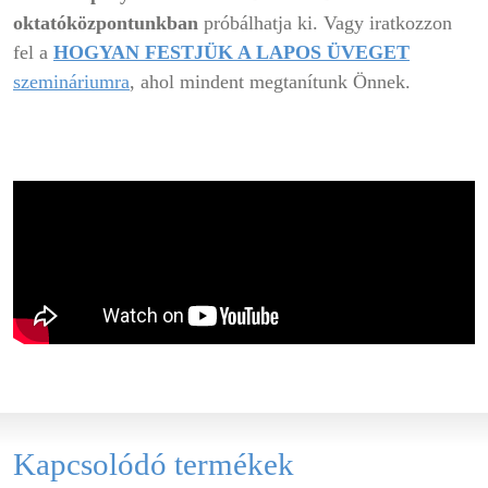
oktatóközpontunkban
próbálhatja ki. Vagy iratkozzon
fel a
HOGYAN FESTJÜK A LAPOS ÜVEGET
szemináriumra
, ahol mindent megtanítunk Önnek.
Kapcsolódó termékek