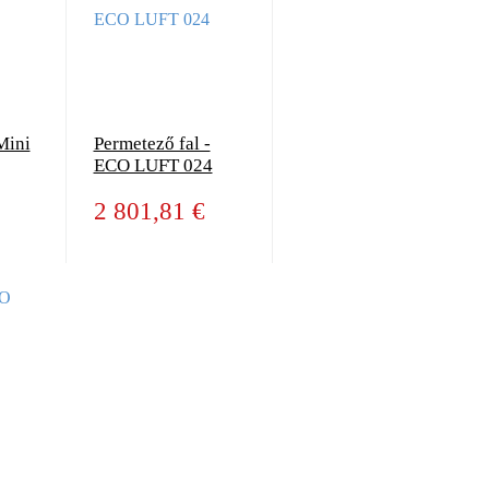
Mini
Permetező fal -
ECO LUFT 024
2 801,81 €