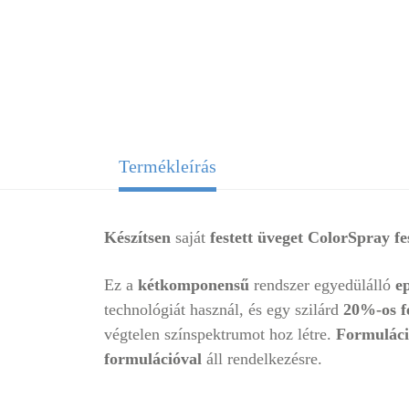
Termékleírás
Készítsen
saját
festett üveget
ColorSpray fe
Ez a
kétkomponensű
rendszer egyedülálló
e
technológiát használ, és egy szilárd
20%-os fe
végtelen színspektrumot hoz létre.
Formuláci
formulációval
áll rendelkezésre.