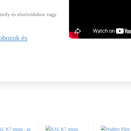
ztoly és elszívódoboz vagy
obozok és