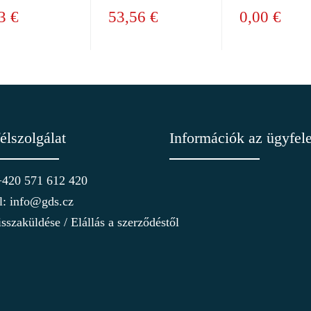
3 €
53,56 €
0,00 €
élszolgálat
Információk az ügyfel
 +420 571 612 420
l: info@gds.cz
sszaküldése / Elállás a szerződéstől