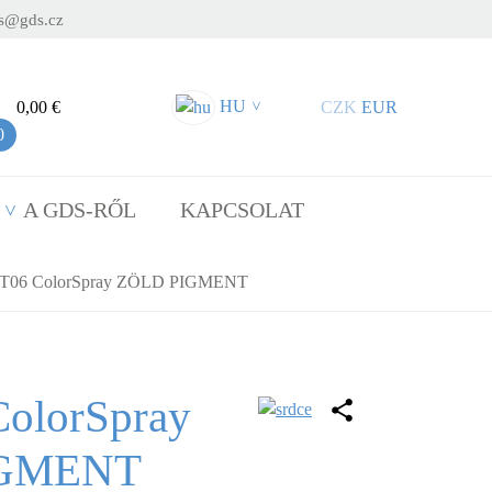
s@gds.cz
HU
0,00 €
CZK
EUR
>
0
A GDS-RŐL
KAPCSOLAT
T06 ColorSpray ZÖLD PIGMENT
olorSpray
IGMENT