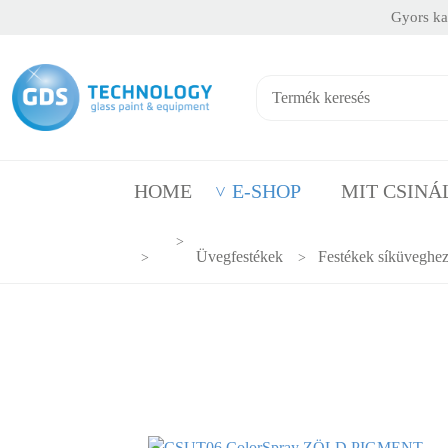
Gyors kap
HOME
E-SHOP
MIT CSIN
Üvegfestékek
Festékek síküveghe