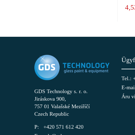
4,5
Ügyf
Tel.:
E-mai
GDS Technology s. r. o.
Áru vi
Jiráskova 900,
757 01 Valašské Meziříčí
Czech Republic
+420 571 612 420