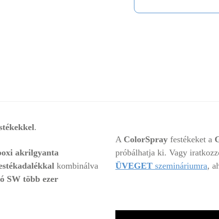
stékekkel
.
A
ColorSpray
festékeket a
poxi akrilgyanta
próbálhatja ki. Vagy iratkozz
stékadalékkal
kombinálva
ÜVEGET
szemináriumra
, a
ó SW több ezer