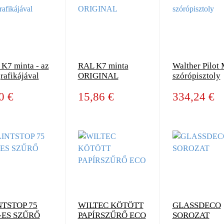
K7 minta - az
RAL K7 minta
Walther Pilot 
rafikájával
ORIGINAL
szórópisztoly
0 €
15,86 €
334,24 €
NTSTOP 75
WILTEC KÖTÖTT
GLASSDECO
ES SZŰRŐ
PAPÍRSZŰRŐ ECO
SOROZAT