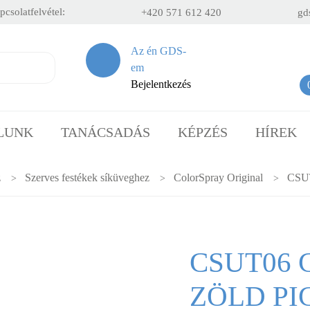
csolatfelvétel:
+420 571 612 420
gd
Az én GDS-
em
Bejelentkezés
ÁLUNK
TANÁCSADÁS
KÉPZÉS
HÍREK
z
Szerves festékek síküveghez
ColorSpray Original
CSU
CSUT06 C
ZÖLD P