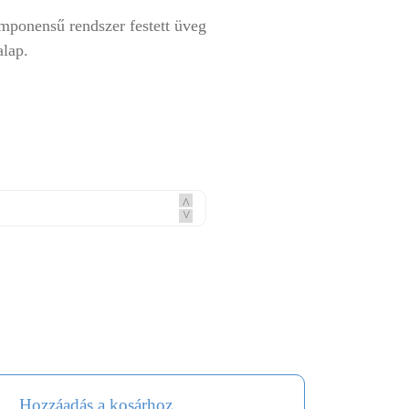
mponensű rendszer festett üveg
alap.
^
^
Hozzáadás a kosárhoz