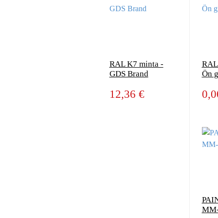
RAL K7 minta -
RAL 
GDS Brand
Ön g
12,36 €
0,0
PAI
MM-