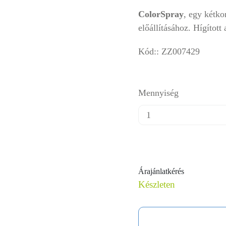
ColorSpray
, egy kétko
előállításához. Hígított 
Kód:: ZZ007429
Mennyiség
Árajánlatkérés
Készleten