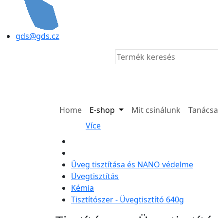
gds@gds.cz
Home
E-shop
Mit csinálunk
Tanács
Více
Üveg tisztítása és NANO védelme
Üvegtisztítás
Kémia
Tisztítószer - Üvegtisztító 640g