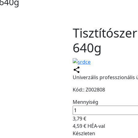
ó 640g
Tisztítószer
640g
Univerzális professzionális ü
Kód:: Z002808
Mennyiség
3,79 €
4,59 € HÉA-val
Készleten