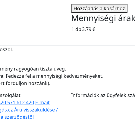
Hozzáadás a kosárhoz
Mennyiségi ára
1 db
3,79 €
oszol.
redmény ragyogóan tiszta üveg.
va. Fedezze fel a mennyiségi kedvezményeket.
rt forduljon hozzánk).
szolgálat
Információk az ügyfelek sz
+420 571 612 420
E-mail:
gds.cz
Áru visszaküldése /
s a szerződéstől