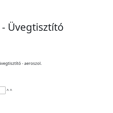
 - Üvegtisztító
vegtisztító - aeroszol.
^
^