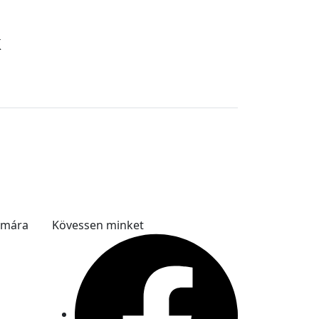
k
ámára
Kövessen minket