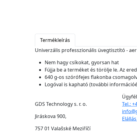
Termékleírás
Univerzális professzionális üvegtisztító - aer
Nem hagy csíkokat, gyorsan hat
Fújja be a terméket és törölje le. Az e
640 g-os szórófejes flakonba csomagol
Logóval is kapható (további információé
Ügyfél
GDS Technology s. r. o.
Tel.: 
info@
Jiráskova 900,
Elállá
757 01 Valašské Meziříčí