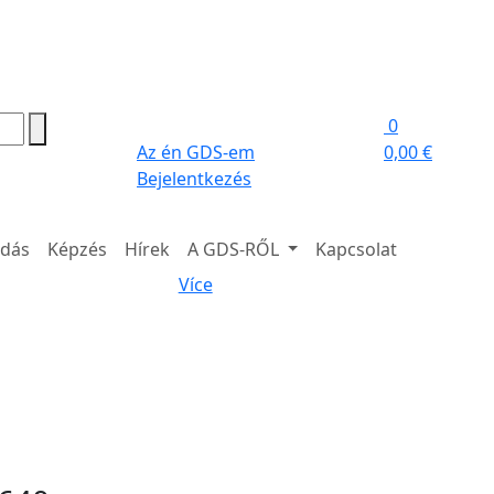
0
Az én GDS-em
0,00 €
Bejelentkezés
adás
Képzés
Hírek
A GDS-RŐL
Kapcsolat
Více