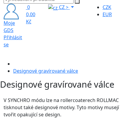
0
CZ
>
CZK
0,00
EUR
Kč
Moje
GDS
Přihlásit
se
Designové gravírované válce
Designové gravírované válce
V SYNCHRO módu lze na rollercoaterech ROLLMAC
tisknout také designové motivy. Tyto motivy musejí
tvořit opakující se design.