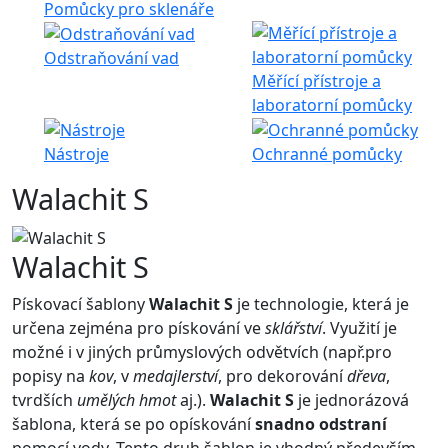
Pomůcky pro sklenáře
Odstraňování vad
Měřící přístroje a
laboratorní pomůcky
Nástroje
Ochranné pomůcky
Walachit S
Walachit S
Pískovací šablony
Walachit S
je technologie, která je
určena zejména pro pískování ve
sklářství
. Využití je
možné i v jiných průmyslových odvětvích (např.pro
popisy na
kov
, v
medajlerství
, pro dekorování
dřeva
,
tvrdších
umělých hmot
aj.).
Walachit S
je jednorázová
šablona, která se po opískování
snadno odstraní