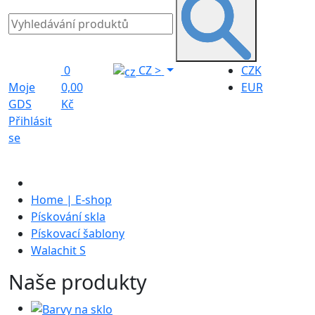
0
CZ
>
CZK
Moje
0,00
EUR
GDS
Kč
Přihlásit
se
Home | E-shop
Pískování skla
Pískovací šablony
Walachit S
Naše produkty