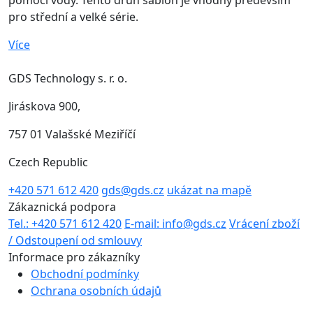
pomocí vody. Tento druh šablon je vhodný především
pro střední a velké série.
Více
GDS Technology s. r. o.
Jiráskova 900,
757 01 Valašské Meziříčí
Czech Republic
+420 571 612 420
gds@gds.cz
ukázat na mapě
Zákaznická podpora
Tel.: +420 571 612 420
E-mail: info@gds.cz
Vrácení zboží
/ Odstoupení od smlouvy
Informace pro zákazníky
Obchodní podmínky
Ochrana osobních údajů