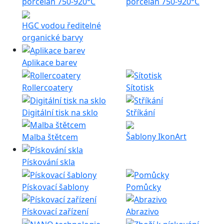
porcelán 750-920°C
porcelán 750-920°C
HGC vodou ředitelné
organické barvy
Aplikace barev
Rollercoatery
Sítotisk
Digitální tisk na sklo
Stříkání
Šablony IkonArt
Malba štětcem
Pískování skla
Pískovací šablony
Pomůcky
Pískovací zařízení
Abrazivo