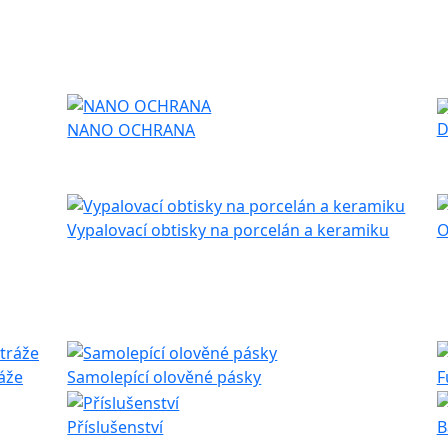
D
NANO OCHRANA
Vypalovací obtisky na porcelán a keramiku
O
ráže
Samolepící olověné pásky
F
Příslušenství
B