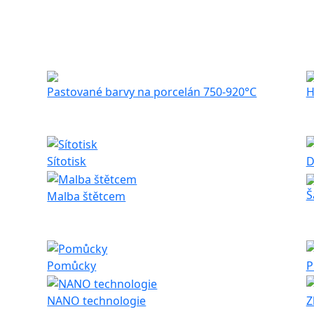
Pastované barvy na porcelán 750-920°C
H
Sítotisk
D
Š
Malba štětcem
Pomůcky
P
NANO technologie
Z