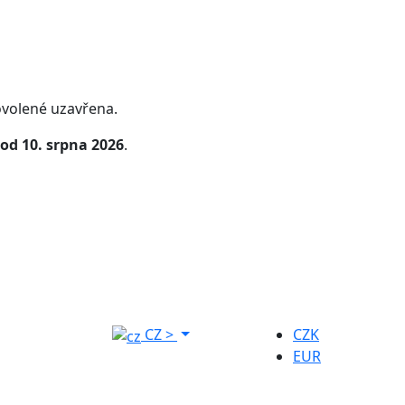
volené uzavřena.
od 10. srpna 2026
.
CZ
>
CZK
EUR