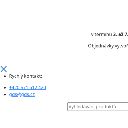
v termínu
3. až 
Objednávky vytvo
Rychlý kontakt:
+420 571 612 420
gds@gds.cz