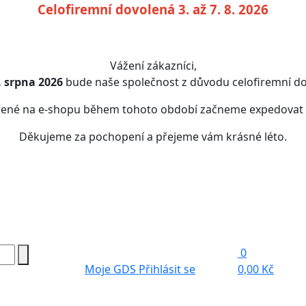
Celofiremní dovolená 3. až 7. 8. 2026
Vážení zákazníci,
7. srpna 2026
bude naše společnost z důvodu celofiremní do
řené na e-shopu během tohoto období začneme expedovat
Děkujeme za pochopení a přejeme vám krásné léto.
0
Moje GDS
Přihlásit se
0,00 Kč