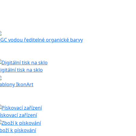
GC vodou ředitelné organické barvy
igitální tisk na sklo
ablony IkonArt
ískovací zařízení
boží k pískování