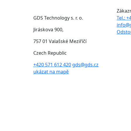
Zákaz
GDS Technology s. r. o.
Tel.: 
info@
Jiráskova 900,
Odsto
757 01 Valašské Meziříčí
Czech Republic
+420 571 612 420
gds@gds.cz
ukázat na mapě