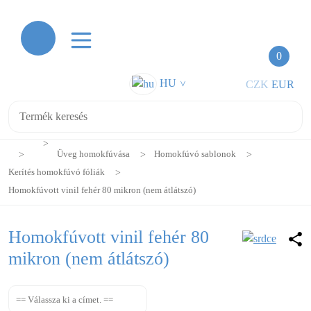
0
HU
CZK
EUR
>
Üveg homokfúvása
Homokfúvó sablonok
Kerítés homokfúvó fóliák
Homokfúvott vinil fehér 80 mikron (nem átlátszó)
Homokfúvott vinil fehér 80
mikron (nem átlátszó)