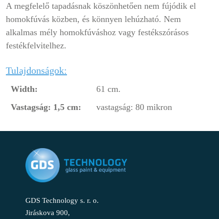
A megfelelő tapadásnak köszönhetően nem fújódik el
homokfúvás közben, és könnyen lehúzható. Nem
alkalmas mély homokfúváshoz vagy festékszórásos
festékfelvitelhez.
Tulajdonságok:
Width:
61 cm.
Vastagság: 1,5 cm:
vastagság: 80 mikron
GDS Technology s. r. o.
Jiráskova 900,