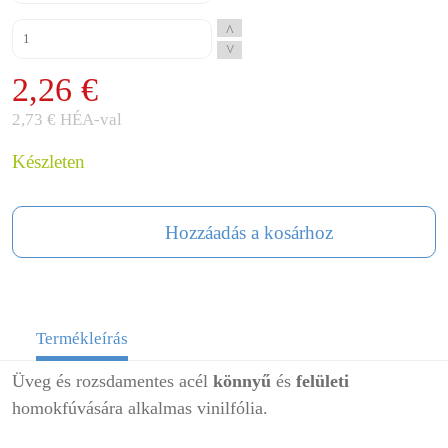
^
^
2,26 €
2,73 € HÉA-val
Készleten
Hozzáadás a kosárhoz
Termékleírás
Üveg és rozsdamentes acél
könnyű
és
felületi
homokfúvására alkalmas vinilfólia.