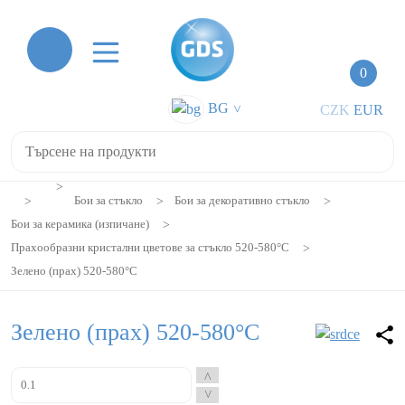
0
BG
CZK
EUR
>
Бои за стъкло
Бои за декоративно стъкло
Бои за керамика (изпичане)
Прахообразни кристални цветове за стъкло 520-580°C
Зелено (прах) 520-580°C
Зелено (прах) 520-580°C
^
^