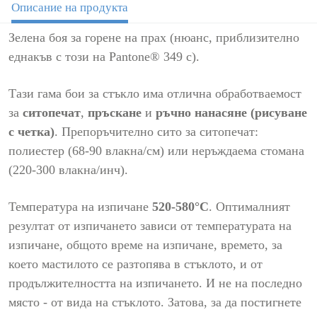
Описание на продукта
Зелена боя за горене на прах (нюанс, приблизително
еднакъв с този на Pantone® 349 c).
Тази гама бои за стъкло има отлична обработваемост
за
ситопечат
,
пръскане
и
ръчно нанасяне (рисуване
с четка)
. Препоръчително сито за ситопечат:
полиестер (68-90 влакна/см) или неръждаема стомана
(220-300 влакна/инч).
Температура на изпичане
520-580°C
. Оптималният
резултат от изпичането зависи от температурата на
изпичане, общото време на изпичане, времето, за
което мастилото се разтопява в стъклото, и от
продължителността на изпичането. И не на последно
място - от вида на стъклото. Затова, за да постигнете