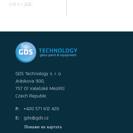
0,18 € с ДДС
GDS Technology s. r. o.
Jiráskova 900,
757 01 Valašské Meziříčí
Czech Republic
+420 571 612 420
gds@gds.cz
Покажи на картата