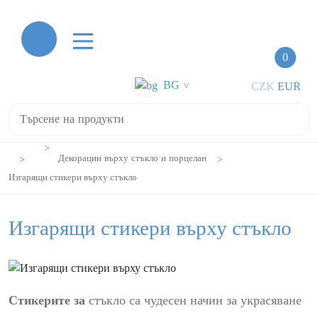
0
BG
CZK
EUR
>
Декорации върху стъкло и порцелан
Изгарящи стикери върху стъкло
Изгарящи стикери върху стъкло
Стикерите за
стъкло са чудесен начин за украсяване