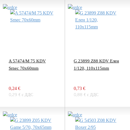
A 57474/M 75 KDV
G 23899 Z88 KDV Елен
Srnec 70x60mm
1/120, 110x115mm
0,24 €
0,73 €
0,29 € с ДДС
0,88 € с ДДС