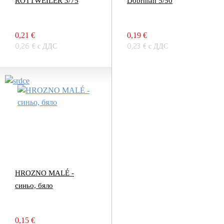
ROTTWEILER 3/75
Dobrman 5/50
0,21 €
0,19 €
0,26 € с ДДС
0,23 € с ДДС
HROZNO MALÉ -
синьо, бяло
0,15 €