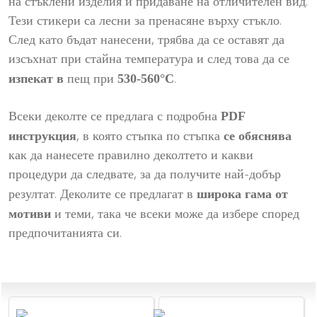
на стъклени изделия и придаване на отличителен вид.
Тези стикери са лесни за пренасяне върху стъкло.
След като бъдат нанесени, трябва да се оставят да
изсъхнат при стайна температура и след това да се
изпекат в
530-560°C
пещ при
.
PDF
Всеки деколте се предлага с подробна
инструкция
се обяснява
, в която стъпка по стъпка
как да нанесете правилно деколтето и какви
процедури да следвате, за да получите най-добър
широка гама от
резултат. Деколите се предлагат в
мотиви
и теми, така че всеки може да избере според
предпочитанията си.