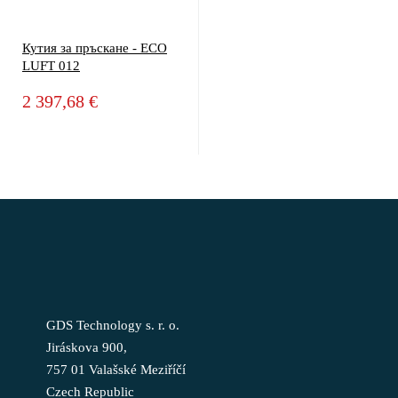
Кутия за пръскане - ECO
LUFT 012
2 397,68 €
GDS Technology s. r. o.
Jiráskova 900,
757 01 Valašské Meziříčí
Czech Republic