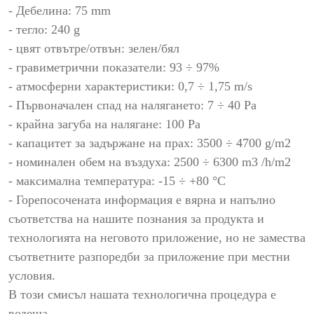
- Дебелина: 75 mm
- тегло: 240 g
- цвят отвътре/отвън: зелен/бял
- гравиметрични показатели: 93 ÷ 97%
- атмосферни характеристики: 0,7 ÷ 1,75 m/s
- Първоначален спад на налягането: 7 ÷ 40 Pa
- крайна загуба на налягане: 100 Pa
- капацитет за задържане на прах: 3500 ÷ 4700 g/m2
- номинален обем на въздуха: 2500 ÷ 6300 m3 /h/m2
- максимална температура: -15 ÷ +80 °C
- Горепосочената информация е вярна и напълно
съответства на нашите познания за продукта и
технологията на неговото приложение, но не замества
съответните разпоредби за приложение при местни
условия.
В този смисъл нашата технологична процедура е
водеща.