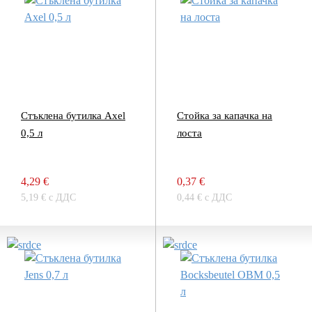
Стъклена бутилка Axel
Стойка за капачка на
0,5 л
лоста
4,29 €
0,37 €
5,19 € с ДДС
0,44 € с ДДС