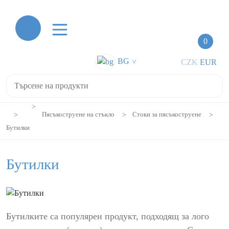
0
BG
CZK
EUR
>
Пясъкоструене на стъкло
Стоки за пясъкоструене
Бутилки
Бутилки
Бутилките са популярен продукт, подходящ за лого